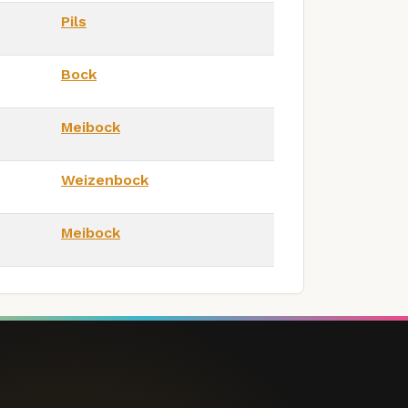
Pils
Bock
Meibock
Weizenbock
Meibock