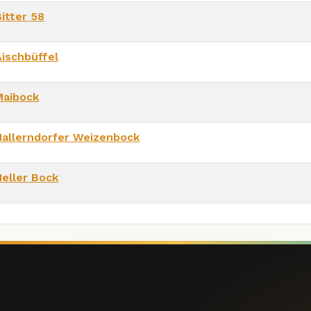
itter 58
Aischbüffel
Maibock
Hallerndorfer Weizenbock
Heller Bock