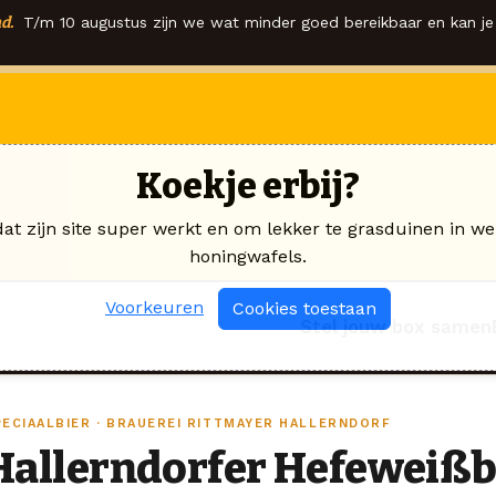
d.
T/m 10 augustus zijn we wat minder goed bereikbaar en kan je 
Koekje erbij?
dat zijn site super werkt en om lekker te grasduinen in we
honingwafels.
Voorkeuren
Cookies toestaan
Stel jouw box samen
PECIAALBIER · BRAUEREI RITTMAYER HALLERNDORF
Hallerndorfer Hefeweißbi