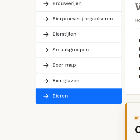
Brouwerijen
Bierproeverij organiseren
H
Bierstijlen
Smaakgroepen
Beer map
Bier glazen
Bieren
P