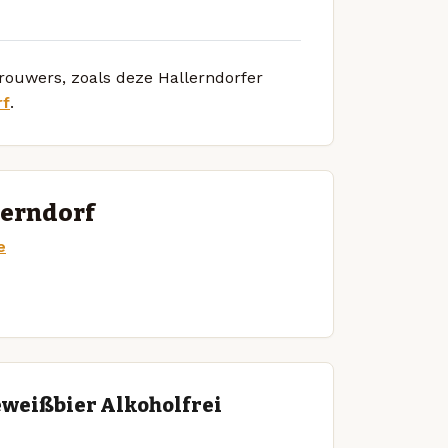
brouwers, zoals deze Hallerndorfer
rf
.
lerndorf
e
eweißbier Alkoholfrei