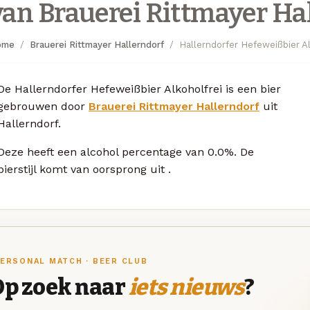
van Brauerei Rittmayer Ha
ome
Brauerei Rittmayer Hallerndorf
Hallerndorfer Hefeweißbier Al
De Hallerndorfer Hefeweißbier Alkoholfrei is een bier
gebrouwen door
Brauerei Rittmayer Hallerndorf
uit
Hallerndorf.
Deze
heeft een alcohol percentage van 0.0%. De
bierstijl komt van oorsprong uit
.
ERSONAL MATCH · BEER CLUB
Op zoek naar
iets nieuws
?