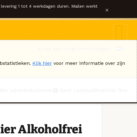
levering 1 tot 4 werkdagen duren. Mailen werkt
×
Ik heb een vraag
Contact
Inloggen
bstatistieken.
Klik hier
voor meer informatie over zijn
Bier adventskalender
Geef cadeau
Shop
Over Ons
er Alkoholfrei