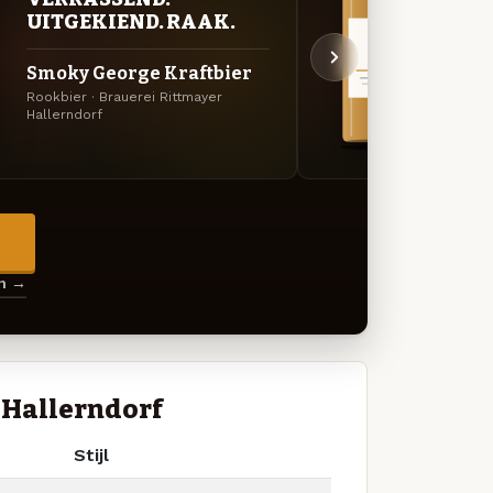
UITGEKIEND. RAAK.
UIT
Smoky George Kraftbier
Hall
Rookbier · Brauerei Rittmayer
Zwicke
Hallerndorf
Haller
→
en →
 Hallerndorf
Stijl