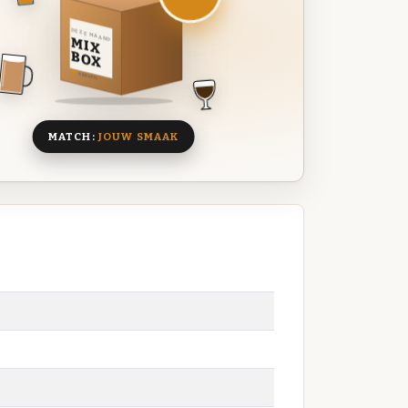
DEZE MAAND
MIX
BOX
8 BIEREN
MATCH:
JOUW SMAAK