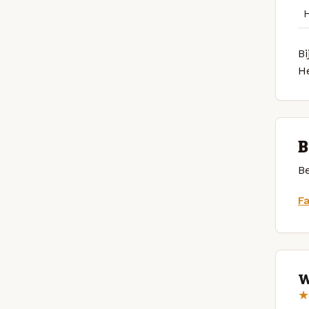
Bi
H
B
Be
F
W