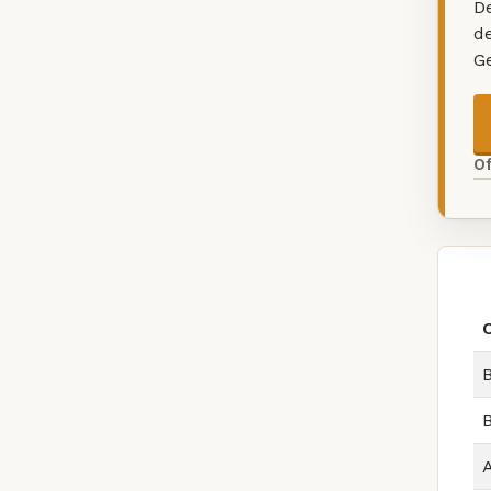
De
d
G
O
B