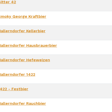
itter 42
Smoky George Kraftbier
allerndorfer Kellerbier
Hallerndorfer Hausbrauerbier
Hallerndorfer Hefeweizen
Hallerndorfer 1422
1422 - Festbier
Hallerndorfer Rauchbier