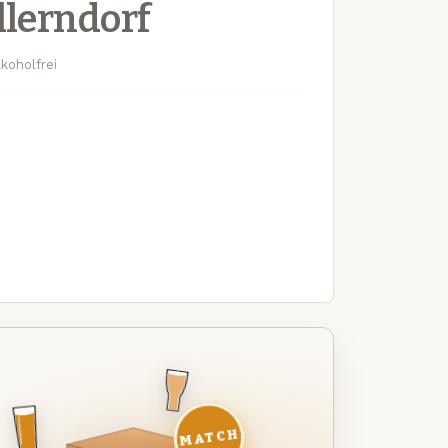
llerndorf
koholfrei
MATCH