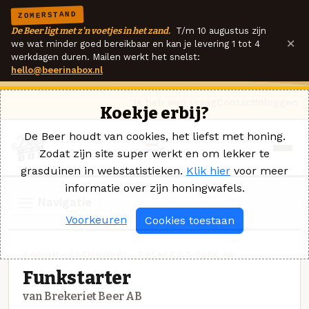
ZOMERSTAND
De Beer ligt met z'n voetjes in het zand.
T/m 10 augustus zijn
×
we wat minder goed bereikbaar en kan je levering 1 tot 4
werkdagen duren. Mailen werkt het snelst:
hello@beerinabox.nl
Ik heb een vraag
Contact
Inloggen
Koekje erbij?
De Beer houdt van cookies, het liefst met honing.
Zodat zijn site super werkt en om lekker te
grasduinen in webstatistieken.
Klik hier
voor meer
informatie over zijn honingwafels.
Navigatie
Voorkeuren
Cookies toestaan
SAISON - FARMHOUSE · BREKERIET BEER AB
Funkstarter
van Brekeriet Beer AB