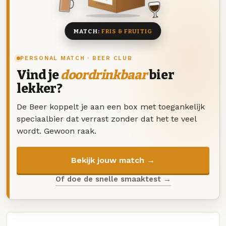
8 BIEREN
MATCH:
FRIS & FRUITIG
PERSONAL MATCH · BEER CLUB
Vind je
doordrinkbaar
bier
lekker?
De Beer koppelt je aan een box met toegankelijk
speciaalbier dat verrast zonder dat het te veel
wordt. Gewoon raak.
Bekijk jouw match →
Of doe de snelle smaaktest →