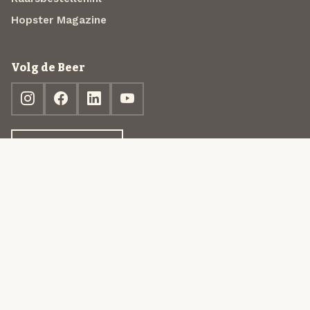
Hopster Magazine
Volg de Beer
Ontdek jouw box
© 2013-2026 Beer in a Box BV