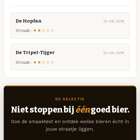
De Hopfan
01-06-2018
Smaak:
★★☆☆☆
De Tripel-Tijger
23-04-2016
Smaak:
★★☆☆☆
DE SELECTIE
Niet stoppen bij
één
goed bier.
Doe de smaaktest en ontdek welke bieren écht in
jouw straatje liggen.