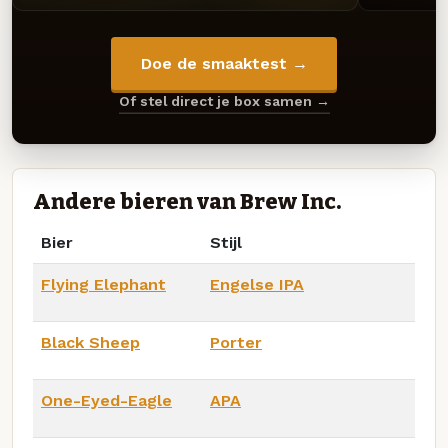
Doe de smaaktest →
Of stel direct je box samen →
Andere bieren van Brew Inc.
Bier
Stijl
Flying Elephant
Engelse IPA
Black Sheep
Porter
One-Eyed-Eagle
APA