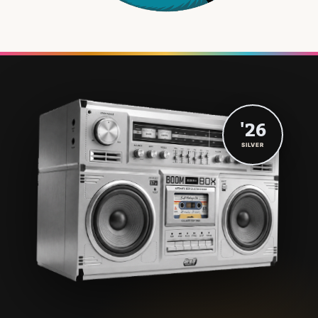
'26
SILVER