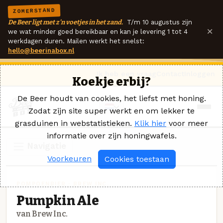
ZOMERSTAND
De Beer ligt met z'n voetjes in het zand.
T/m 10 augustus zijn
×
we wat minder goed bereikbaar en kan je levering 1 tot 4
werkdagen duren. Mailen werkt het snelst:
hello@beerinabox.nl
Ik heb een vraag
Contact
Inloggen
Koekje erbij?
De Beer houdt van cookies, het liefst met honing.
Zodat zijn site super werkt en om lekker te
grasduinen in webstatistieken.
Klik hier
voor meer
informatie over zijn honingwafels.
Navigatie
Voorkeuren
Cookies toestaan
POMPOENBIER · BREW INC.
Pumpkin Ale
van Brew Inc.