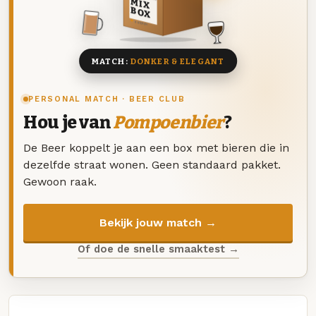
MIX
BOX
8 BIEREN
MATCH:
DONKER & ELEGANT
PERSONAL MATCH · BEER CLUB
Hou je van
Pompoenbier
?
De Beer koppelt je aan een box met bieren die in
dezelfde straat wonen. Geen standaard pakket.
Gewoon raak.
Bekijk jouw match →
Of doe de snelle smaaktest →