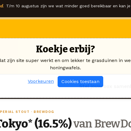
d.
T/m 10 augustus zijn we wat minder goed bereikbaar en kan je 
Koekje erbij?
dat zijn site super werkt en om lekker te grasduinen in we
honingwafels.
Voorkeuren
Cookies toestaan
Stel jouw box samen
MPERIAL STOUT · BREWDOG
Tokyo* (16.5%)
van BrewD