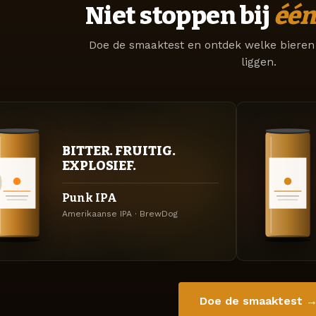
Niet stoppen bij
één
Doe de smaaktest en ontdek welke bieren 
liggen.
BITTER. FRUITIG.
EXPLOSIEF.
Punk IPA
Amerikaanse IPA · BrewDog
Doe de smaaktest 