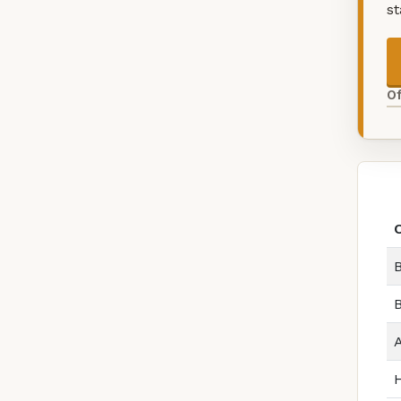
s
O
B