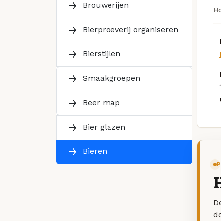
Brouwerijen
H
Bierproeverij organiseren
Bierstijlen
Smaakgroepen
Beer map
Bier glazen
Bieren
P
H
De
d