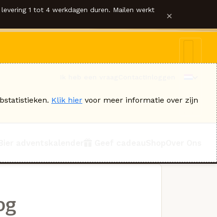
levering 1 tot 4 werkdagen duren. Mailen werkt
×
Ik heb een vraag
Contact
Inloggen
bstatistieken.
Klik hier
voor meer informatie over zijn
Bier adventskalender
Geef cadeau
Shop
Over Ons
og