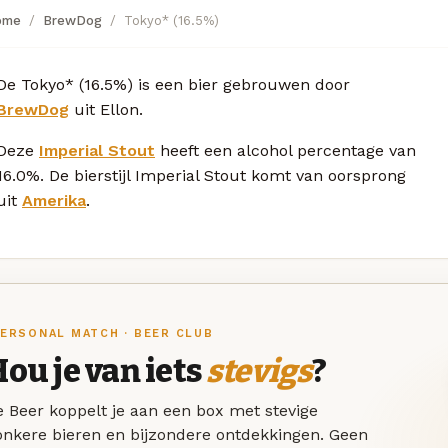
ome
BrewDog
Tokyo* (16.5%)
De Tokyo* (16.5%) is een bier gebrouwen door
BrewDog
uit Ellon.
Deze
Imperial Stout
heeft een alcohol percentage van
16.0%. De bierstijl Imperial Stout komt van oorsprong
uit
Amerika
.
ERSONAL MATCH · BEER CLUB
ou je van iets
stevigs
?
 Beer koppelt je aan een box met stevige
onkere bieren en bijzondere ontdekkingen. Geen