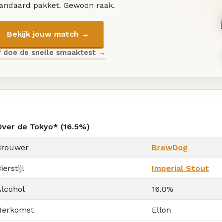
tandaard pakket. Gewoon raak.
Bekijk jouw match →
f doe de snelle smaaktest →
Over de Tokyo* (16.5%)
Brouwer
BrewDog
ierstijl
Imperial Stout
Alcohol
16.0%
Herkomst
Ellon