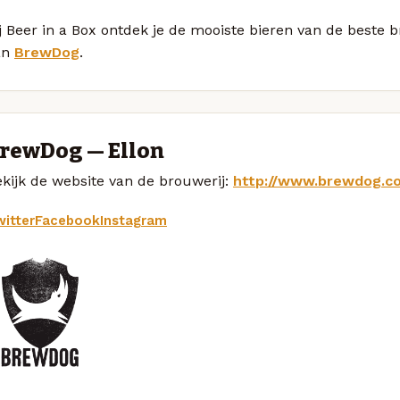
j Beer in a Box ontdek je de mooiste bieren van de beste 
an
BrewDog
.
rewDog — Ellon
kijk de website van de brouwerij:
http://www.brewdog.c
itter
Facebook
Instagram