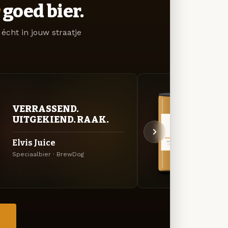
goed bier.
écht in jouw straatje
VERRASSEND.
VER
UITGEKIEND. RAAK.
UIT
Elvis Juice
Hazy
Speciaalbier · BrewDog
Specia
→