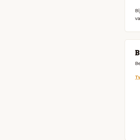
Bi
v
B
Be
Tw