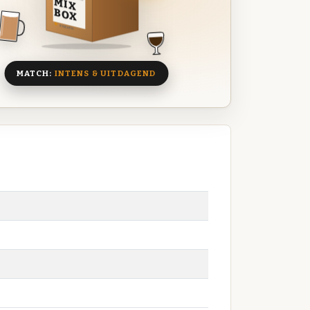
MIX
BOX
8 BIEREN
MATCH:
INTENS & UITDAGEND