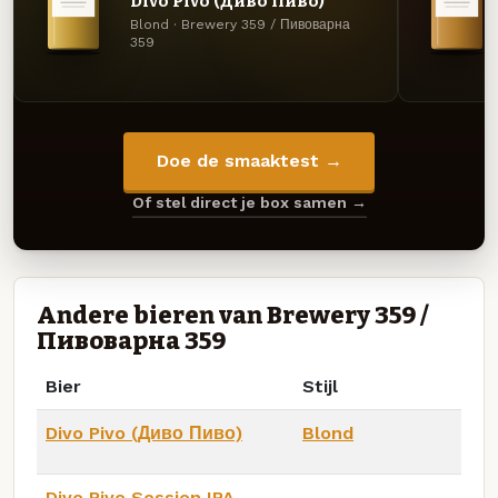
Divo Pivo (Диво Пиво)
Blond · Brewery 359 / Пивоварна
359
Doe de smaaktest →
Of stel direct je box samen →
Andere bieren van Brewery 359 /
Пивоварна 359
Bier
Stijl
Divo Pivo (Диво Пиво)
Blond
Divo Pivo Session IPA