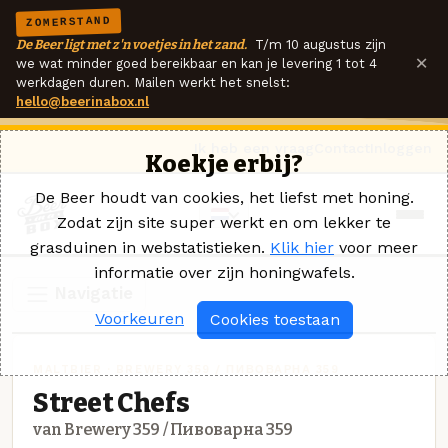
ZOMERSTAND
De Beer ligt met z'n voetjes in het zand.
T/m 10 augustus zijn
×
we wat minder goed bereikbaar en kan je levering 1 tot 4
werkdagen duren. Mailen werkt het snelst:
hello@beerinabox.nl
Ik heb een vraag
Contact
Inloggen
Koekje erbij?
De Beer houdt van cookies, het liefst met honing.
Zodat zijn site super werkt en om lekker te
grasduinen in webstatistieken.
Klik hier
voor meer
informatie over zijn honingwafels.
Navigatie
Voorkeuren
Cookies toestaan
MALTBIER · BREWERY 359 / ПИВОВАРНА 359
Street Chefs
van Brewery 359 / Пивоварна 359