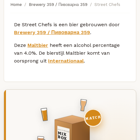
Home
Brewery 359 / Пивоварна 359
Street Chefs
De Street Chefs is een bier gebrouwen door
Brewery 359 / Пивоварна 359
.
Deze
Maltbier
heeft een alcohol percentage
van 4.0%. De bierstijl Maltbier komt van
oorsprong uit
Internationaal
.
MATCH
DEZE MAAND
MIX
BOX