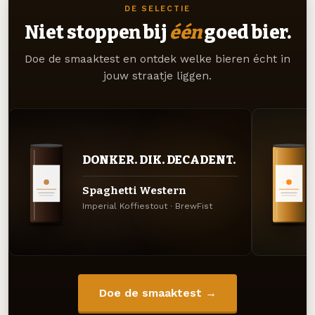
DE SELECTIE
Niet stoppen bij
één
goed bier.
Doe de smaaktest en ontdek welke bieren écht in
jouw straatje liggen.
DONKER. DIK. DECADENT.
Spaghetti Western
Imperial Koffiestout · BrewFist
Doe de smaaktest →