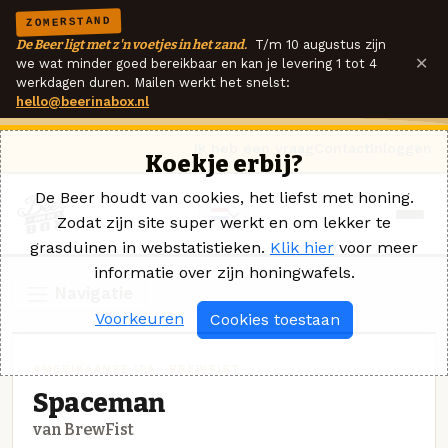
ZOMERSTAND
De Beer ligt met z'n voetjes in het zand.
T/m 10 augustus zijn
×
we wat minder goed bereikbaar en kan je levering 1 tot 4
werkdagen duren. Mailen werkt het snelst:
hello@beerinabox.nl
Ik heb een vraag
Contact
Inloggen
Koekje erbij?
De Beer houdt van cookies, het liefst met honing.
Zodat zijn site super werkt en om lekker te
grasduinen in webstatistieken.
Klik hier
voor meer
informatie over zijn honingwafels.
Navigatie
Voorkeuren
Cookies toestaan
AMERIKAANSE IPA · BREWFIST
Spaceman
van BrewFist