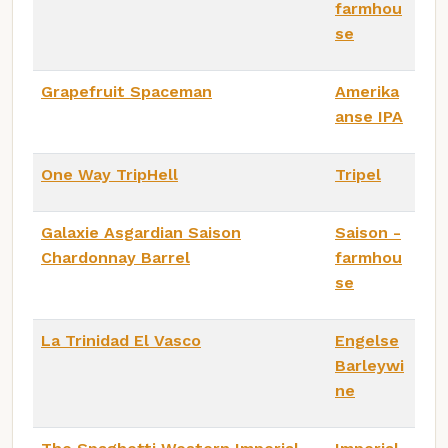
farmhou
se
Grapefruit Spaceman
Amerika
anse IPA
One Way TripHell
Tripel
Galaxie Asgardian Saison
Saison -
Chardonnay Barrel
farmhou
se
La Trinidad El Vasco
Engelse
Barleywi
ne