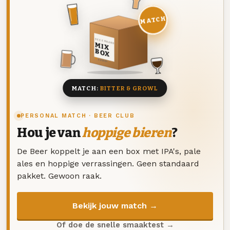
MATCH
DEZE MAAND
MIX
BOX
8 BIEREN
MATCH:
BITTER & GROWL
PERSONAL MATCH · BEER CLUB
Hou je van
hoppige bieren
?
De Beer koppelt je aan een box met IPA's, pale
ales en hoppige verrassingen. Geen standaard
pakket. Gewoon raak.
Bekijk jouw match →
Of doe de snelle smaaktest →