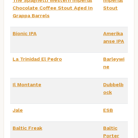
The Spaghetti Western Imperial
Imperial
Chocolate Coffee Stout Aged In
Stout
Grappa Barrels
Bionic IPA
Amerika
anse IPA
La Trinidad El Pedro
Barleywi
ne
Il Montante
Dubbelb
ock
Jale
ESB
Baltic Freak
Baltic
Porter