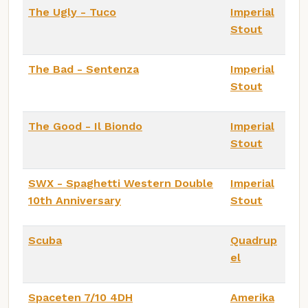
The Ugly - Tuco
Imperial
Stout
The Bad - Sentenza
Imperial
Stout
The Good - Il Biondo
Imperial
Stout
SWX - Spaghetti Western Double
Imperial
10th Anniversary
Stout
Scuba
Quadrup
el
Spaceten 7/10 4DH
Amerika