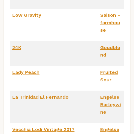
Low Gravity
Saison -
farmhou
se
24K
Goudblo
nd
Lady Peach
Fruited
Sour
La Trinidad El Fernando
Engelse
Barleywi
ne
Vecchia Lodi Vintage 2017
Engelse