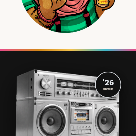
'26
SILVER