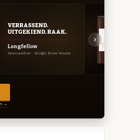
DON
VERRASSEND.
DEC
UITGEKIEND. RAAK.
Towe
Longfellow
Amerik
Speciaalbier · Bridge Brew House
House
→
en →