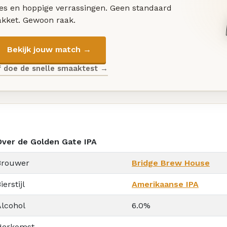
les en hoppige verrassingen. Geen standaard
akket. Gewoon raak.
Bekijk jouw match →
f doe de snelle smaaktest →
Over de Golden Gate IPA
Brouwer
Bridge Brew House
ierstijl
Amerikaanse IPA
Alcohol
6.0%
Herkomst