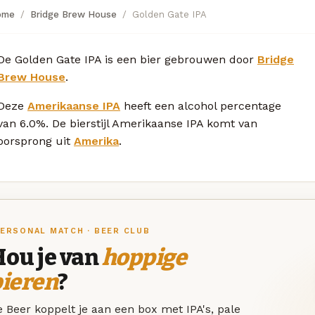
ome
Bridge Brew House
Golden Gate IPA
De Golden Gate IPA is een bier gebrouwen door
Bridge
Brew House
.
Deze
Amerikaanse IPA
heeft een alcohol percentage
van 6.0%. De bierstijl Amerikaanse IPA komt van
oorsprong uit
Amerika
.
ERSONAL MATCH · BEER CLUB
Hou je van
hoppige
bieren
?
 Beer koppelt je aan een box met IPA's, pale