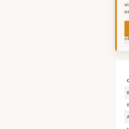
a
p
O
B