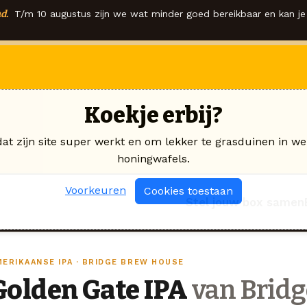
d.
T/m 10 augustus zijn we wat minder goed bereikbaar en kan je 
Koekje erbij?
dat zijn site super werkt en om lekker te grasduinen in we
honingwafels.
Voorkeuren
Cookies toestaan
Stel jouw box samen
MERIKAANSE IPA · BRIDGE BREW HOUSE
Golden Gate IPA
van Bridg