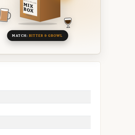
DEZE MAAND
MIX
BOX
8 BIEREN
MATCH:
BITTER & GROWL