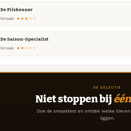
De Pilskenner
Smaak:
★★★☆☆
De Saison-Specialist
Smaak:
★★☆☆☆
DE SELECTIE
Niet stoppen bij
één
Doe de smaaktest en ontdek welke bieren 
liggen.