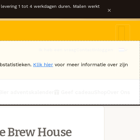
levering 1 tot 4 werkdagen duren. Mailen werkt
×
Ik heb een vraag
Contact
Inloggen
bstatistieken.
Klik hier
voor meer informatie over zijn
Bier adventskalender
Geef cadeau
Shop
Over Ons
e Brew House