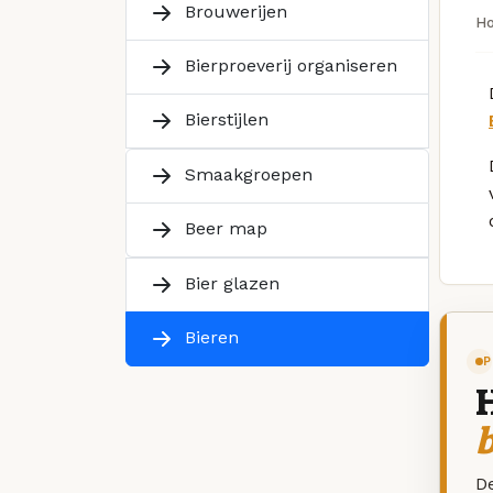
Brouwerijen
H
Bierproeverij organiseren
Bierstijlen
Smaakgroepen
Beer map
Bier glazen
Bieren
P
De