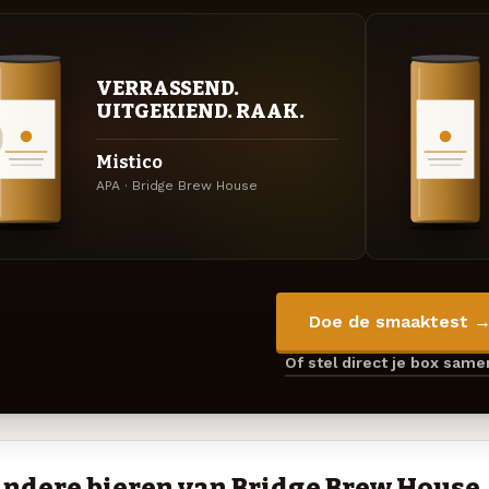
VERRASSEND.
UITGEKIEND. RAAK.
Mistico
APA · Bridge Brew House
Doe de smaaktest 
Of stel direct je box sam
ndere bieren van Bridge Brew House