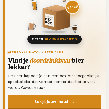
MATCH
DEZE MAAND
MIX
BOX
8 BIEREN
MATCH:
BLOND & KRACHTIG
PERSONAL MATCH · BEER CLUB
Vind je
doordrinkbaar
bier
lekker?
De Beer koppelt je aan een box met toegankelijk
speciaalbier dat verrast zonder dat het te veel
wordt. Gewoon raak.
Bekijk jouw match →