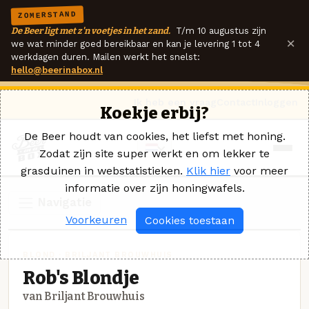
ZOMERSTAND
De Beer ligt met z'n voetjes in het zand.
T/m 10 augustus zijn
×
we wat minder goed bereikbaar en kan je levering 1 tot 4
werkdagen duren. Mailen werkt het snelst:
hello@beerinabox.nl
Ik heb een vraag
Contact
Inloggen
Koekje erbij?
De Beer houdt van cookies, het liefst met honing.
Zodat zijn site super werkt en om lekker te
grasduinen in webstatistieken.
Klik hier
voor meer
informatie over zijn honingwafels.
Navigatie
Voorkeuren
Cookies toestaan
BLOND · BRILJANT BROUWHUIS
Rob's Blondje
van Briljant Brouwhuis