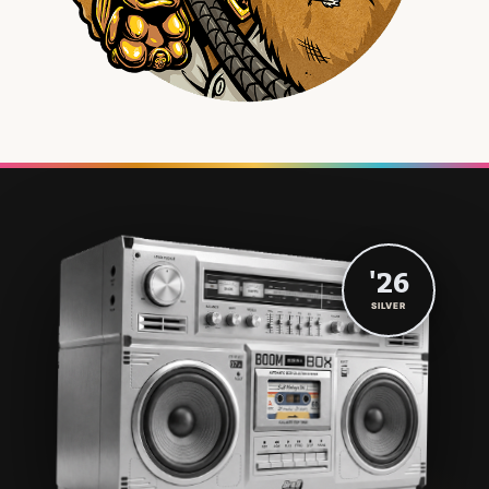
'26
SILVER