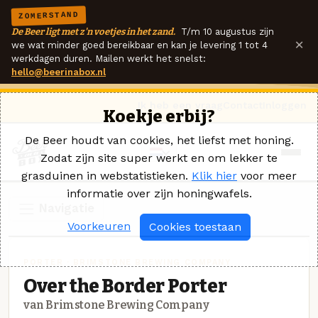
ZOMERSTAND
De Beer ligt met z'n voetjes in het zand.
T/m 10 augustus zijn
×
we wat minder goed bereikbaar en kan je levering 1 tot 4
werkdagen duren. Mailen werkt het snelst:
hello@beerinabox.nl
Ik heb een vraag
Contact
Inloggen
Koekje erbij?
De Beer houdt van cookies, het liefst met honing.
Zodat zijn site super werkt en om lekker te
grasduinen in webstatistieken.
Klik hier
voor meer
informatie over zijn honingwafels.
Navigatie
Voorkeuren
Cookies toestaan
PORTER · BRIMSTONE BREWING COMPANY
Over the Border Porter
van Brimstone Brewing Company