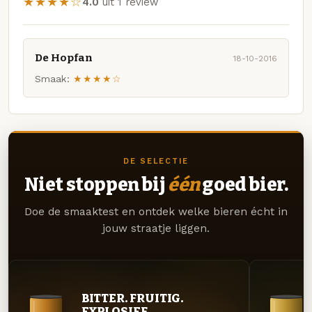
★★★★☆
4.0
uit 1 review
De Hopfan
18-10-2016
Smaak:
★★★★☆
DE SELECTIE
Niet stoppen bij
één
goed bier.
Doe de smaaktest en ontdek welke bieren écht in
jouw straatje liggen.
BITTER. FRUITIG.
EXPLOSIEF.