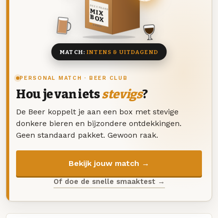
DEZE MAAND
MIX
BOX
8 BIEREN
MATCH:
INTENS & UITDAGEND
PERSONAL MATCH · BEER CLUB
Hou je van iets
stevigs
?
De Beer koppelt je aan een box met stevige
donkere bieren en bijzondere ontdekkingen.
Geen standaard pakket. Gewoon raak.
Bekijk jouw match →
Of doe de snelle smaaktest →