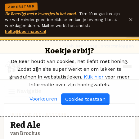
ZOMERSTAND
De Beer ligt met z'n voetjes in het zand.
T/m 10 augustus zijn
×
we wat minder goed bereikbaar en kan je levering 1 tot 4
werkdagen duren. Mailen werkt het snelst:
hello@beerinabox.nl
Ik heb een vraag
Contact
Inloggen
Koekje erbij?
De Beer houdt van cookies, het liefst met honing.
Zodat zijn site super werkt en om lekker te
grasduinen in webstatistieken.
Klik hier
voor meer
informatie over zijn honingwafels.
Navigatie
Voorkeuren
Cookies toestaan
IRISH RED ALE · BROCHUS
Red Ale
van Brochus