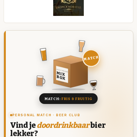
MATCH
DEZE MAAND
MIX
BOX
8 BIEREN
MATCH:
FRIS & FRUITIG
PERSONAL MATCH · BEER CLUB
Vind je
doordrinkbaar
bier
lekker?