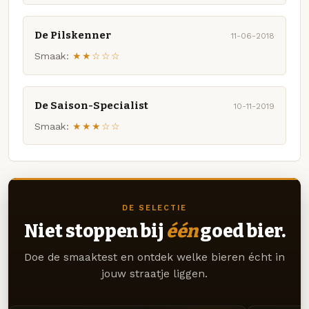
De Pilskenner
11-06-2018
Smaak:
★★☆☆☆
De Saison-Specialist
10-11-2019
Smaak:
★★★☆☆
DE SELECTIE
Niet stoppen bij
één
goed bier.
Doe de smaaktest en ontdek welke bieren écht in
jouw straatje liggen.