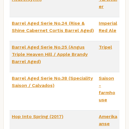
er
Barrel Aged Serie No.24 (Rise &
Imperial
Shine Cabernet Cortis Barrel Aged)
Red Ale
Barrel Aged Serie No.25 (Angus
Tripel
Triple Heaven Hill / Apple Brandy
Barrel Aged)
Barrel Aged Serie No.38 (Speciality
Saison
Saison / Calvados)
-
farmho
use
Hop Into Spring (2017)
Amerika
anse