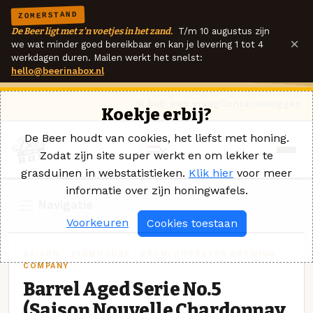
ZOMERSTAND
De Beer ligt met z'n voetjes in het zand.
T/m 10 augustus zijn
×
we wat minder goed bereikbaar en kan je levering 1 tot 4
werkdagen duren. Mailen werkt het snelst:
hello@beerinabox.nl
Ik heb een vraag
Contact
Inloggen
Koekje erbij?
De Beer houdt van cookies, het liefst met honing.
Zodat zijn site super werkt en om lekker te
grasduinen in webstatistieken.
Klik hier
voor meer
informatie over zijn honingwafels.
Navigatie
Voorkeuren
Cookies toestaan
SAISON - FARMHOUSE · BRONCKHORSTER BREWING
COMPANY
Barrel Aged Serie No.5
(Saison Nouvelle Chardonnay