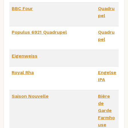
BBC Four
Quadru
pel
Populus 6921 Quadrupel
Quadru
pel
Eigenweiss
Royal Rha
Engelse
IPA
Saison Nouvelle
Bière
de
Garde
Farmho
use