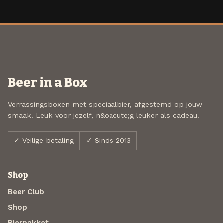
Beer in a Box
Verrassingsboxen met speciaalbier, afgestemd op jouw
smaak. Leuk voor jezelf, n&oacute;g leuker als cadeau.
✓ Veilige betaling
✓ Sinds 2013
Shop
Beer Club
Shop
Bierpakket