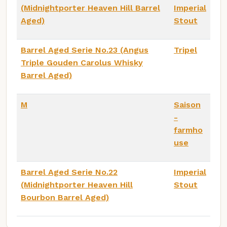
(Midnightporter Heaven Hill Barrel
Imperial
Aged)
Stout
Barrel Aged Serie No.23 (Angus
Tripel
Triple Gouden Carolus Whisky
Barrel Aged)
M
Saison
-
farmho
use
Barrel Aged Serie No.22
Imperial
(Midnightporter Heaven Hill
Stout
Bourbon Barrel Aged)