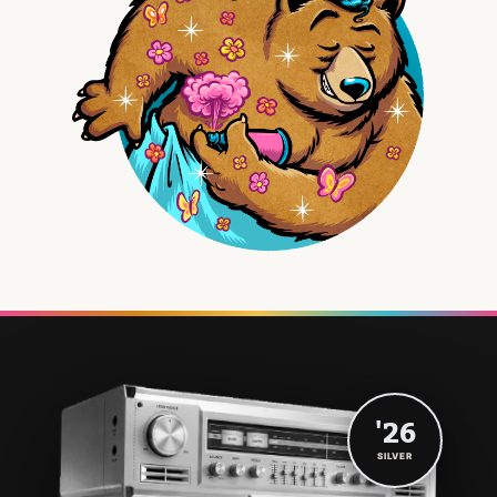
'26
SILVER