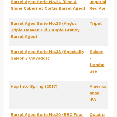
Barrel Aged Serie No.24 (Rise &
Imperial
Shine Cabernet Cortis Barrel Aged)
Red Ale
Barrel Aged Serie No.25 (Angus
Tripel
Triple Heaven Hill / Apple Brandy
Barrel Aged)
Barrel Aged Serie No.38 (Speciality
Saison
Saison / Calvados)
-
farmho
use
Hop Into Spring (2017)
Amerika
anse
IPA
Barrel Aged Serie No.20 (BBC Four
Quadru