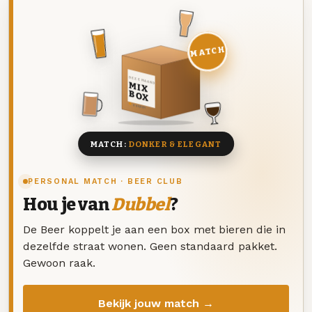
MATCH
DEZE MAAND
MIX
BOX
8 BIEREN
MATCH:
DONKER & ELEGANT
PERSONAL MATCH · BEER CLUB
Hou je van
Dubbel
?
De Beer koppelt je aan een box met bieren die in
dezelfde straat wonen. Geen standaard pakket.
Gewoon raak.
Bekijk jouw match →