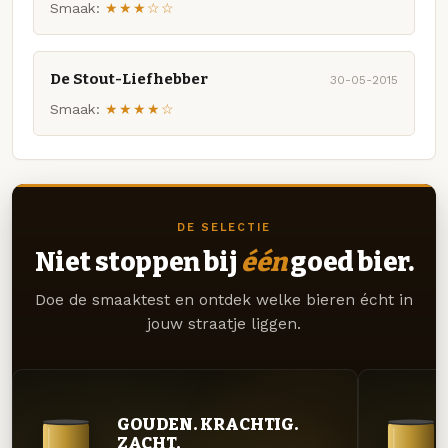
Smaak:
★★★☆☆
De Stout-Liefhebber
30-05-2015
Smaak:
★★★★☆
DE SELECTIE
Niet stoppen bij
één
goed bier.
Doe de smaaktest en ontdek welke bieren écht in
jouw straatje liggen.
GOUDEN. KRACHTIG.
ZACHT.