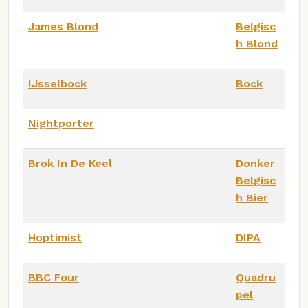
James Blond
Belgisc
h Blond
IJsselbock
Bock
Nightporter
Brok In De Keel
Donker
Belgisc
h Bier
Hoptimist
DIPA
BBC Four
Quadru
pel