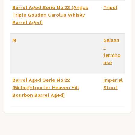
Barrel Aged Serie No.23 (Angus
Tripel
Triple Gouden Carolus Whisky
Barrel Aged)
M
Saison
-
farmho
use
Barrel Aged Serie No.22
Imperial
(Midnightporter Heaven Hill
Stout
Bourbon Barrel Aged)