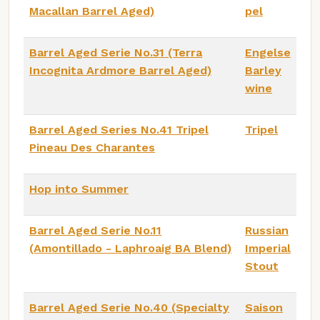
Macallan Barrel Aged)
pel
Barrel Aged Serie No.31 (Terra
Engelse
Incognita Ardmore Barrel Aged)
Barley
wine
Barrel Aged Series No.41 Tripel
Tripel
Pineau Des Charantes
Hop into Summer
Barrel Aged Serie No.11
Russian
(Amontillado - Laphroaig BA Blend)
Imperial
Stout
Barrel Aged Serie No.40 (Specialty
Saison