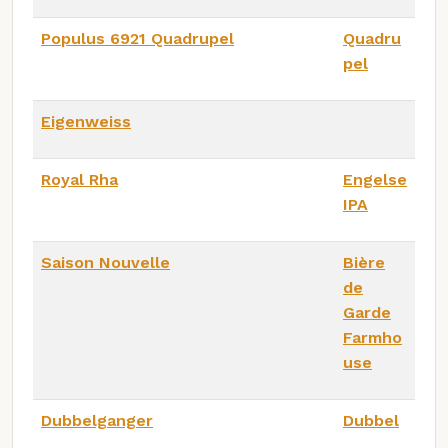
Populus 6921 Quadrupel
Quadru
pel
Eigenweiss
Royal Rha
Engelse
IPA
Saison Nouvelle
Bière
de
Garde
Farmho
use
Dubbelganger
Dubbel