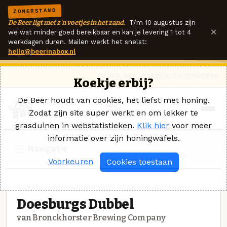
ZOMERSTAND
De Beer ligt met z'n voetjes in het zand.
T/m 10 augustus zijn
×
we wat minder goed bereikbaar en kan je levering 1 tot 4
werkdagen duren. Mailen werkt het snelst:
hello@beerinabox.nl
Ik heb een vraag
Contact
Inloggen
Koekje erbij?
De Beer houdt van cookies, het liefst met honing.
Zodat zijn site super werkt en om lekker te
grasduinen in webstatistieken.
Klik hier
voor meer
informatie over zijn honingwafels.
Navigatie
Voorkeuren
Cookies toestaan
DUBBEL · BRONCKHORSTER BREWING COMPANY
Doesburgs Dubbel
van Bronckhorster Brewing Company