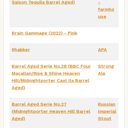
Saison Tequila Barrel Aged)
-
farmho
use
Brain Gammage (2022) - Pink
Rhakker
APA
Barrel Aged Serie No.28 (BBC Four
Strong
Macallan/Rise & Shine Heaven
Ale
Hill/Midnightporter Caol Ila Barrel
Aged)
Barrel Aged Serie No.27
Russian
(Midnightporter Heaven Hill Barrel
Imperial
Aged)
Stout