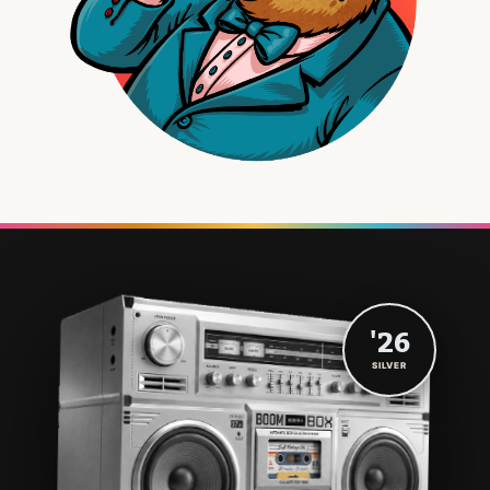
'26
SILVER