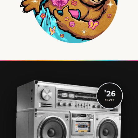
'26
SILVER