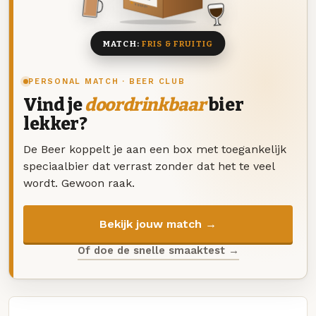
8 BIEREN
MATCH:
FRIS & FRUITIG
PERSONAL MATCH · BEER CLUB
Vind je
doordrinkbaar
bier
lekker?
De Beer koppelt je aan een box met toegankelijk
speciaalbier dat verrast zonder dat het te veel
wordt. Gewoon raak.
Bekijk jouw match →
Of doe de snelle smaaktest →