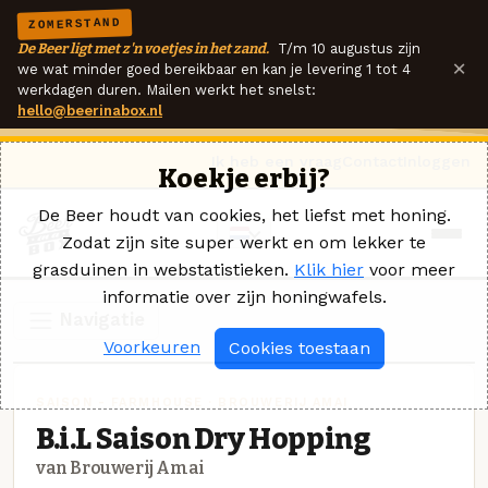
ZOMERSTAND
De Beer ligt met z'n voetjes in het zand.
T/m 10 augustus zijn
×
we wat minder goed bereikbaar en kan je levering 1 tot 4
werkdagen duren. Mailen werkt het snelst:
hello@beerinabox.nl
Ik heb een vraag
Contact
Inloggen
Koekje erbij?
De Beer houdt van cookies, het liefst met honing.
Zodat zijn site super werkt en om lekker te
grasduinen in webstatistieken.
Klik hier
voor meer
informatie over zijn honingwafels.
Navigatie
Voorkeuren
Cookies toestaan
SAISON - FARMHOUSE · BROUWERIJ AMAI
B.i.L Saison Dry Hopping
van Brouwerij Amai