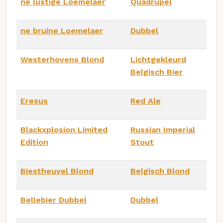
ne lustige Loemelaer
Quadrupel
ne bruine Loemelaer
Dubbel
Westerhovens Blond
Lichtgekleurd
Belgisch Bier
Eresus
Red Ale
Blackxplosion Limited
Russian Imperial
Edition
Stout
Biestheuvel Blond
Belgisch Blond
Bellebier Dubbel
Dubbel