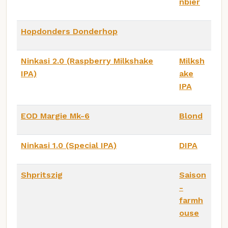
nbier
Hopdonders Donderhop
Ninkasi 2.0 (Raspberry Milkshake
Milksh
IPA)
ake
IPA
EOD Margie Mk-6
Blond
Ninkasi 1.0 (Special IPA)
DIPA
Shpritszig
Saison
-
farmh
ouse