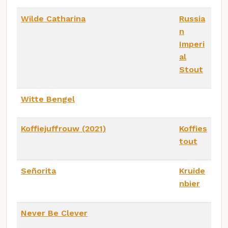
Wilde Catharina
Russia
n
Imperi
al
Stout
Witte Bengel
Koffiejuffrouw (2021)
Koffies
tout
Señorita
Kruide
nbier
Never Be Clever