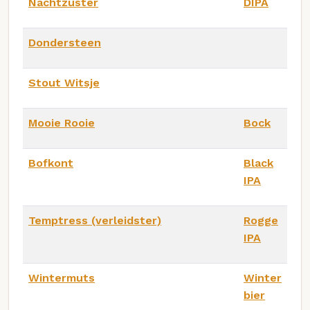
Nachtzuster
DIPA
Dondersteen
Stout Witsje
Mooie Rooie
Bock
Bofkont
Black
IPA
Temptress (verleidster)
Rogge
IPA
Wintermuts
Winter
bier