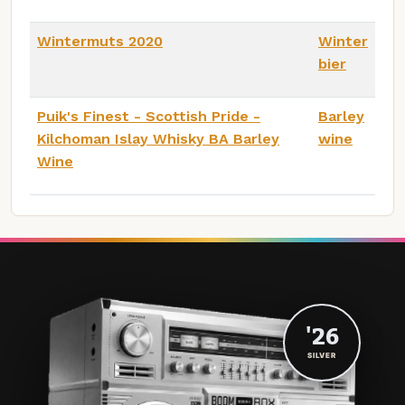
Wintermuts 2020
Winter
bier
Puik's Finest - Scottish Pride -
Barley
Kilchoman Islay Whisky BA Barley
wine
Wine
'26
SILVER