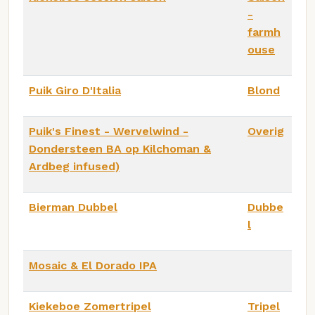
-
farmh
ouse
Puik Giro D'Italia
Blond
Puik's Finest - Wervelwind -
Overig
Dondersteen BA op Kilchoman &
Ardbeg infused)
Bierman Dubbel
Dubbe
l
Mosaic & El Dorado IPA
Kiekeboe Zomertripel
Tripel