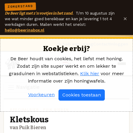
ZOMERSTAND
De Beer ligt met z'n voetjes in het zand.
T/m 10 augustus zijn
×
we wat minder goed bereikbaar en kan je levering 1 tot 4
werkdagen duren. Mailen werkt het snelst:
hello@beerinabox.nl
Ik heb een vraag
Contact
Inloggen
Koekje erbij?
De Beer houdt van cookies, het liefst met honing.
Zodat zijn site super werkt en om lekker te
grasduinen in webstatistieken.
Klik hier
voor meer
informatie over zijn honingwafels.
Navigatie
Voorkeuren
Cookies toestaan
SPECIAALBIER · PUIK BIEREN
Kletskous
van Puik Bieren