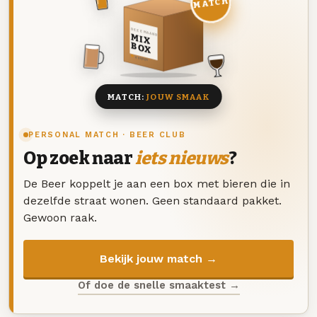
MATCH
DEZE MAAND
MIX
BOX
8 BIEREN
MATCH:
JOUW SMAAK
PERSONAL MATCH · BEER CLUB
Op zoek naar
iets nieuws
?
De Beer koppelt je aan een box met bieren die in
dezelfde straat wonen. Geen standaard pakket.
Gewoon raak.
Bekijk jouw match →
Of doe de snelle smaaktest →