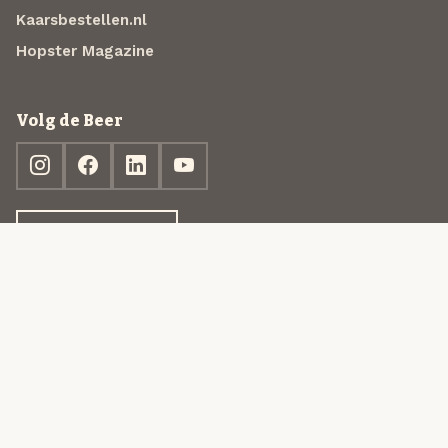
Kaarsbestellen.nl
Hopster Magazine
Volg de Beer
Ontdek jouw box
© 2013-2026 Beer in a Box BV