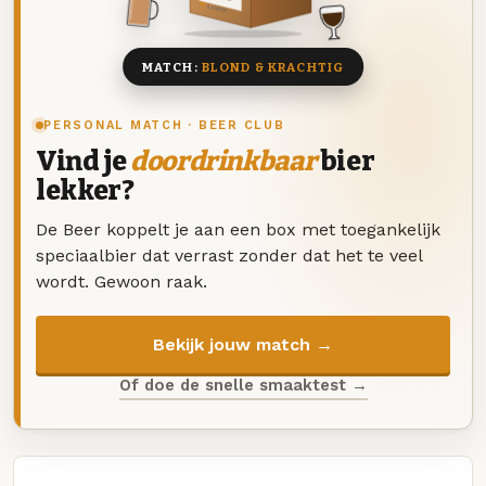
8 BIEREN
MATCH:
BLOND & KRACHTIG
PERSONAL MATCH · BEER CLUB
Vind je
doordrinkbaar
bier
lekker?
De Beer koppelt je aan een box met toegankelijk
speciaalbier dat verrast zonder dat het te veel
wordt. Gewoon raak.
Bekijk jouw match →
Of doe de snelle smaaktest →