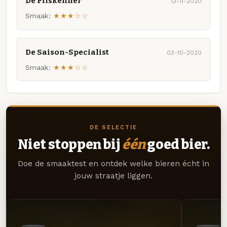
De Pilskenner
13-11-2020
Smaak:
★★★☆☆
De Saison-Specialist
03-10-2020
Smaak:
★★★☆☆
DE SELECTIE
Niet stoppen bij
één
goed bier.
Doe de smaaktest en ontdek welke bieren écht in
jouw straatje liggen.