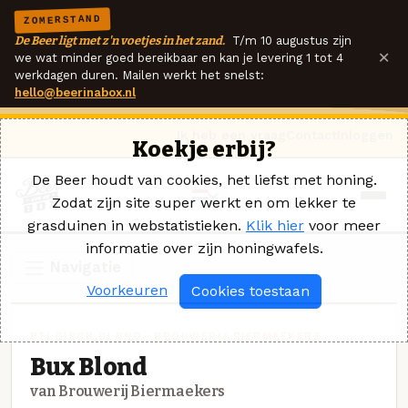
ZOMERSTAND
De Beer ligt met z'n voetjes in het zand.
T/m 10 augustus zijn
×
we wat minder goed bereikbaar en kan je levering 1 tot 4
werkdagen duren. Mailen werkt het snelst:
hello@beerinabox.nl
Ik heb een vraag
Contact
Inloggen
Koekje erbij?
De Beer houdt van cookies, het liefst met honing.
Zodat zijn site super werkt en om lekker te
grasduinen in webstatistieken.
Klik hier
voor meer
informatie over zijn honingwafels.
Navigatie
Voorkeuren
Cookies toestaan
BELGISCH BLOND · BROUWERIJ BIERMAEKERS
Bux Blond
van Brouwerij Biermaekers