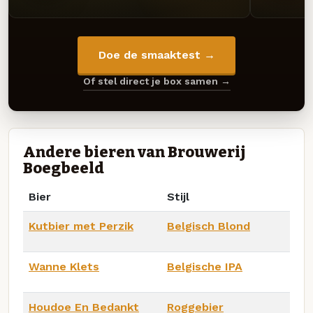
Doe de smaaktest →
Of stel direct je box samen →
Andere bieren van Brouwerij
Boegbeeld
Bier
Stijl
Kutbier met Perzik
Belgisch Blond
Wanne Klets
Belgische IPA
Houdoe En Bedankt
Roggebier