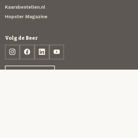
Kaarsbestellen.nl
Hopster Magazine
Volg de Beer
Ontdek jouw box
© 2013-2026 Beer in a Box BV