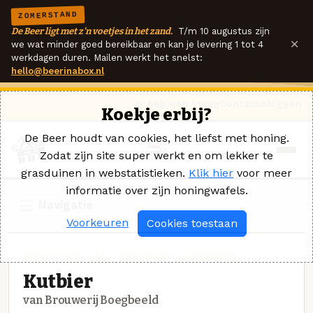
ZOMERSTAND
De Beer ligt met z'n voetjes in het zand.
T/m 10 augustus zijn
×
we wat minder goed bereikbaar en kan je levering 1 tot 4
werkdagen duren. Mailen werkt het snelst:
hello@beerinabox.nl
Ik heb een vraag
Contact
Inloggen
Koekje erbij?
De Beer houdt van cookies, het liefst met honing.
Zodat zijn site super werkt en om lekker te
grasduinen in webstatistieken.
Klik hier
voor meer
informatie over zijn honingwafels.
Navigatie
Voorkeuren
Cookies toestaan
BELGISCH BLOND · BROUWERIJ BOEGBEELD
Kutbier
van Brouwerij Boegbeeld