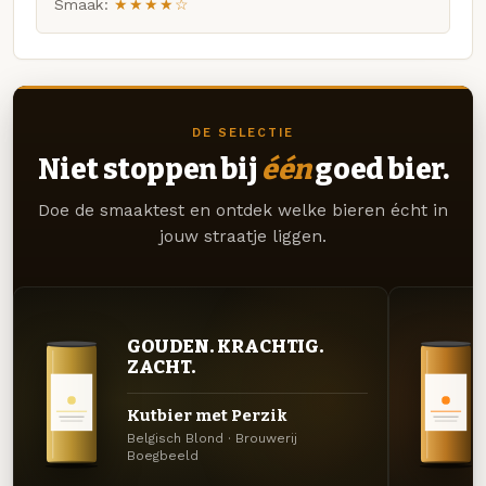
Smaak:
★★★★☆
DE SELECTIE
Niet stoppen bij
één
goed bier.
Doe de smaaktest en ontdek welke bieren écht in
jouw straatje liggen.
GOUDEN. KRACHTIG.
ZACHT.
Kutbier met Perzik
Belgisch Blond · Brouwerij
Boegbeeld