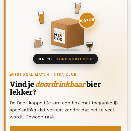
MATCH
DEZE MAAND
MIX
BOX
8 BIEREN
MATCH:
BLOND & KRACHTIG
PERSONAL MATCH · BEER CLUB
Vind je
doordrinkbaar
bier
lekker?
De Beer koppelt je aan een box met toegankelijk
speciaalbier dat verrast zonder dat het te veel
wordt. Gewoon raak.