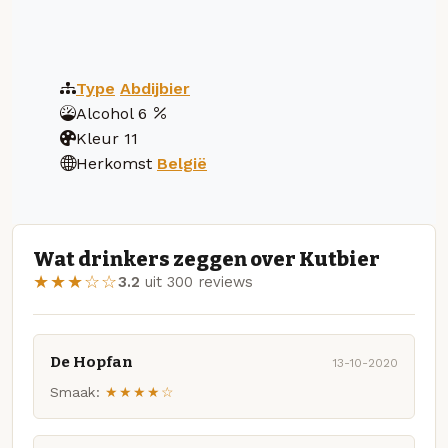
Type
Abdijbier
Alcohol
6
Kleur
11
Herkomst
België
Wat drinkers zeggen over Kutbier
★★★☆☆
3.2
uit 300 reviews
De Hopfan
13-10-2020
Smaak:
★★★★☆