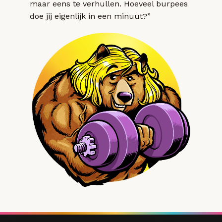
maar eens te verhullen. Hoeveel burpees
doe jij eigenlijk in een minuut?”