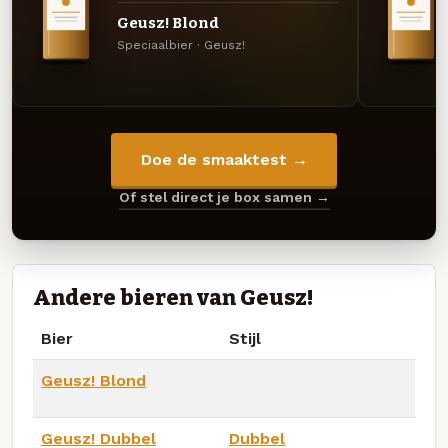
Geusz! Blond
Speciaalbier · Geusz!
Doe de smaaktest →
Of stel direct je box samen →
Andere bieren van Geusz!
Bier
Stijl
Geusz! Blond
Geusz! Dubbel
Dubbel