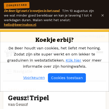
ZOMERSTAND
De Beer ligt met z'n voetjes in het zand.
T/m 10 augustus zijn
×
we wat minder goed bereikbaar en kan je levering 1 tot 4
werkdagen duren. Mailen werkt het snelst:
hello@beerinabox.nl
Ik heb een vraag
Contact
Inloggen
Koekje erbij?
De Beer houdt van cookies, het liefst met honing.
Zodat zijn site super werkt en om lekker te
grasduinen in webstatistieken.
Klik hier
voor meer
informatie over zijn honingwafels.
Navigatie
Voorkeuren
Cookies toestaan
TRIPEL · GEUSZ!
Geusz! Tripel
van Geusz!