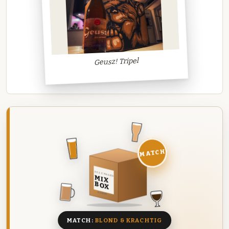
Geusz! Tripel
MATCH
DEZE MAAND
MIX
BOX
8 BIEREN
MATCH:
BLOND & KRACHTIG