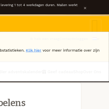
levering 1 tot 4 werkdagen duren. Mailen werkt
×
Ik heb een vraag
Contact
Inloggen
bstatistieken.
Klik hier
voor meer informatie over zijn
Bier adventskalender
Geef cadeau
Shop
Over Ons
oelens