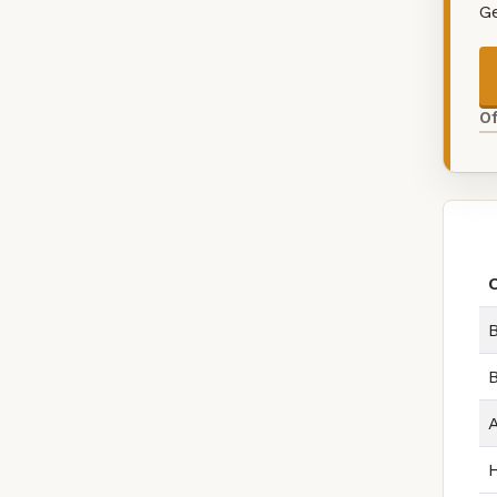
G
O
B