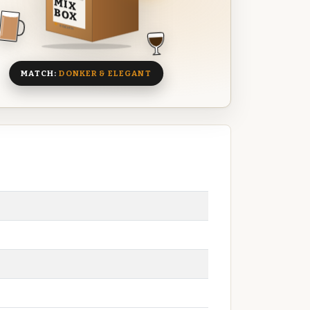
MIX
BOX
8 BIEREN
MATCH:
DONKER & ELEGANT