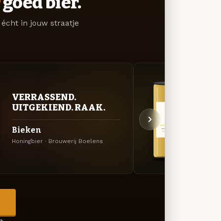
goed bier.
écht in jouw straatje
VERRASSEND.
GOU
UITGEKIEND. RAAK.
ZAC
Bieken
Trip
Honingbier · Brouwerij Boelens
Tripel
→
en →