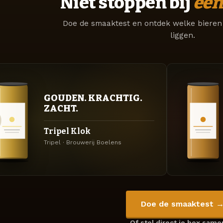
Niet stoppen bij
één
Doe de smaaktest en ontdek welke bieren 
liggen.
GOUDEN. KRACHTIG.
ZACHT.
Tripel Klok
Tripel · Brouwerij Boelens
Doe de smaaktest 
Of stel direct je box sam