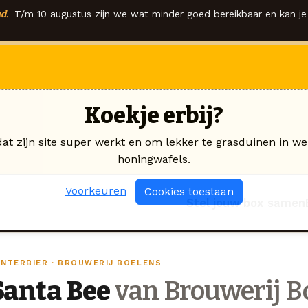
d.
T/m 10 augustus zijn we wat minder goed bereikbaar en kan je 
Koekje erbij?
dat zijn site super werkt en om lekker te grasduinen in we
honingwafels.
Voorkeuren
Cookies toestaan
Stel jouw box samen
INTERBIER · BROUWERIJ BOELENS
Santa Bee
van Brouwerij B