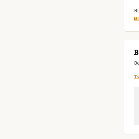
Bi
B
B
Be
Tw