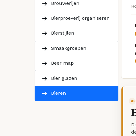
Brouwerijen
H
Bierproeverij organiseren
Bierstijlen
Smaakgroepen
Beer map
Bier glazen
Bieren
P
De
d