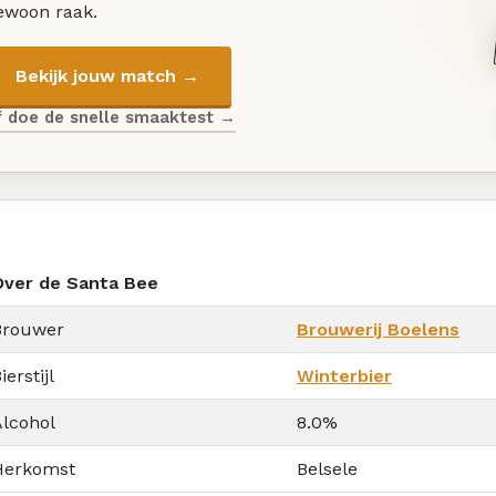
ewoon raak.
Bekijk jouw match →
f doe de snelle smaaktest →
Over de Santa Bee
Brouwer
Brouwerij Boelens
ierstijl
Winterbier
Alcohol
8.0%
Herkomst
Belsele