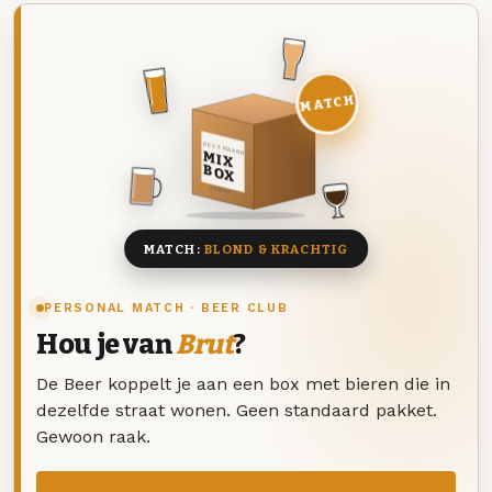
MATCH
DEZE MAAND
MIX
BOX
8 BIEREN
MATCH:
BLOND & KRACHTIG
PERSONAL MATCH · BEER CLUB
Hou je van
Brut
?
De Beer koppelt je aan een box met bieren die in
dezelfde straat wonen. Geen standaard pakket.
Gewoon raak.