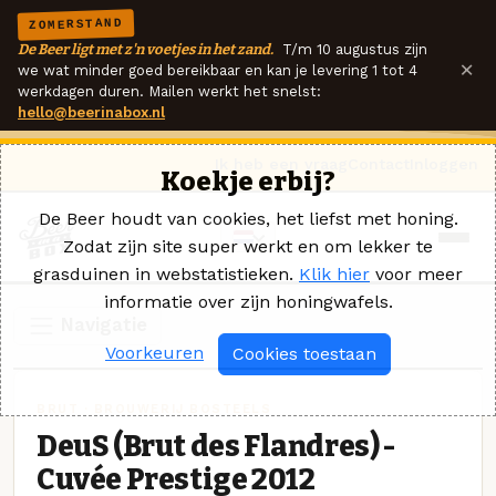
ZOMERSTAND
De Beer ligt met z'n voetjes in het zand.
T/m 10 augustus zijn
×
we wat minder goed bereikbaar en kan je levering 1 tot 4
werkdagen duren. Mailen werkt het snelst:
hello@beerinabox.nl
Ik heb een vraag
Contact
Inloggen
Koekje erbij?
De Beer houdt van cookies, het liefst met honing.
Zodat zijn site super werkt en om lekker te
grasduinen in webstatistieken.
Klik hier
voor meer
informatie over zijn honingwafels.
Navigatie
Voorkeuren
Cookies toestaan
BRUT · BROUWERIJ BOSTEELS
DeuS (Brut des Flandres) -
Cuvée Prestige 2012