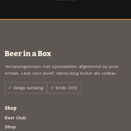
Beer in a Box
Verrassingsboxen met speciaalbier, afgestemd op jouw
smaak. Leuk voor jezelf, n&oacute;g leuker als cadeau.
✓ Veilige betaling
✓ Sinds 2013
Shop
Beer Club
Shop