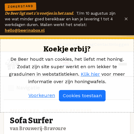
ZOMERSTAND
De Beer ligt met z'n voetjes in het zand.
T/m 10 augustus zijn
×
we wat minder goed bereikbaar en kan je levering 1 tot 4
werkdagen duren. Mailen werkt het snelst:
hello@beerinabox.nl
Ik heb een vraag
Contact
Inloggen
Koekje erbij?
De Beer houdt van cookies, het liefst met honing.
Zodat zijn site super werkt en om lekker te
grasduinen in webstatistieken.
Klik hier
voor meer
informatie over zijn honingwafels.
Navigatie
Voorkeuren
Cookies toestaan
SPECIAALBIER · BROUWERIJ-BRAVOURE
Sofa Surfer
van Brouwerij-Bravoure