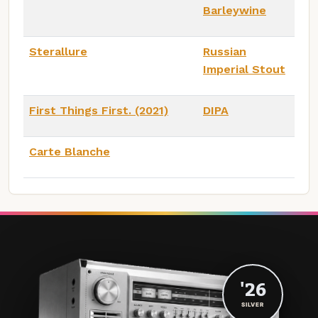
Barleywine
Sterallure
Russian
Imperial Stout
First Things First. (2021)
DIPA
Carte Blanche
'26
SILVER