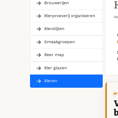
Brouwerijen
Bierproeverij organiseren
H
Bierstijlen
Smaakgroepen
Beer map
Bier glazen
Bieren
P
V
b