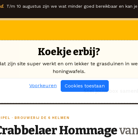
d.
T/m 10 augustus zijn we wat minder goed bereikbaar en kan je 
Koekje erbij?
dat zijn site super werkt en om lekker te grasduinen in we
honingwafels.
Voorkeuren
Cookies toestaan
Stel jouw box samen
RIPEL · BROUWERIJ DE 6 HELMEN
Crabbelaer Hommage
van