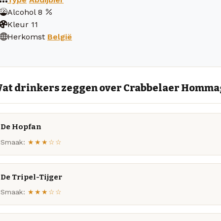
Alcohol
8
Kleur
11
Herkomst
België
at drinkers zeggen over Crabbelaer Homma
De Hopfan
Smaak:
★★★☆☆
De Tripel-Tijger
Smaak:
★★★☆☆