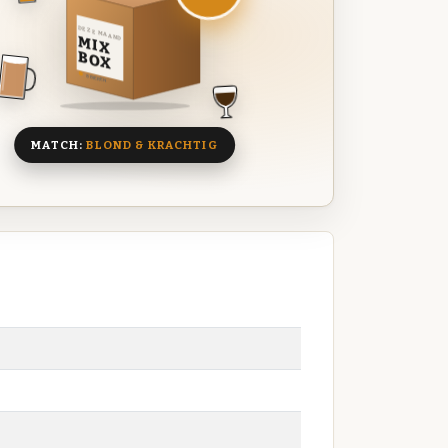
DEZE MAAND
MIX
BOX
8 BIEREN
MATCH:
BLOND & KRACHTIG