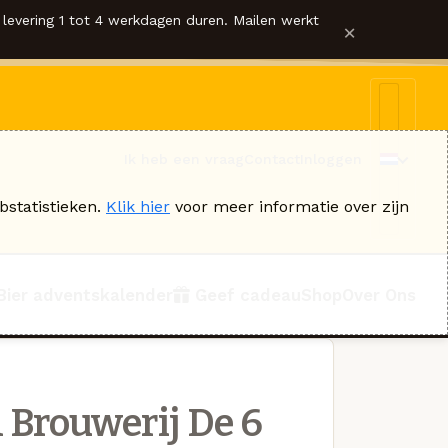
levering 1 tot 4 werkdagen duren. Mailen werkt
×
Ik heb een vraag
Contact
Inloggen
bstatistieken.
Klik hier
voor meer informatie over zijn
Bier adventskalender
Geef cadeau
Shop
Over Ons
 Brouwerij De 6