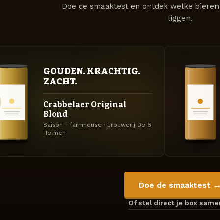
Doe de smaaktest en ontdek welke bieren 
liggen.
GOUDEN. KRACHTIG.
ZACHT.
Crabbelaer Original
Blond
Saison - farmhouse · Brouwerij De 6
Helmen
Doe de smaaktest 
Of stel direct je box sam