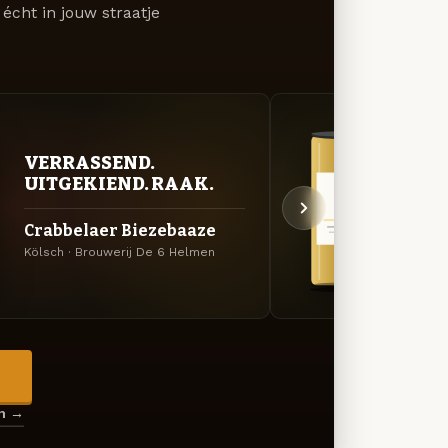
écht in jouw straatje
GOU
VERRASSEND.
ZAC
UITGEKIEND. RAAK.
Crab
Crabbelaer Biezebaaze
III
Kölsch · Brouwerij De 6 Helmen
Tripel
→
en →