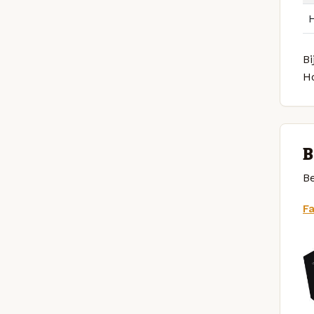
Bi
H
B
Be
F