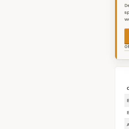
De
sp
w
O
B