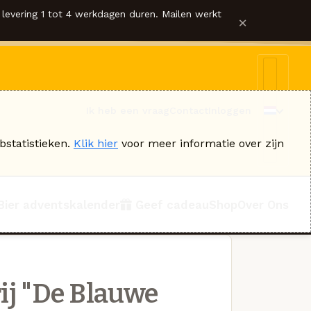
levering 1 tot 4 werkdagen duren. Mailen werkt
×
Ik heb een vraag
Contact
Inloggen
bstatistieken.
Klik hier
voor meer informatie over zijn
Bier adventskalender
Geef cadeau
Shop
Over Ons
ij "De Blauwe