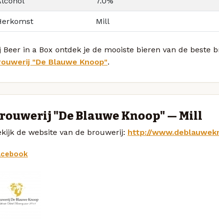
Alcohol
7.0%
Herkomst
Mill
j Beer in a Box ontdek je de mooiste bieren van de beste
rouwerij "De Blauwe Knoop"
.
rouwerij "De Blauwe Knoop" — Mill
kijk de website van de brouwerij:
http://www.deblauwek
acebook