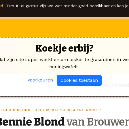
d.
T/m 10 augustus zijn we wat minder goed bereikbaar en kan je 
Koekje erbij?
dat zijn site super werkt en om lekker te grasduinen in we
honingwafels.
Voorkeuren
Cookies toestaan
Stel jouw box samen
ELGISCH BLOND · BROUWERIJ "DE BLAUWE KNOOP"
Bennie Blond
van Brouwer