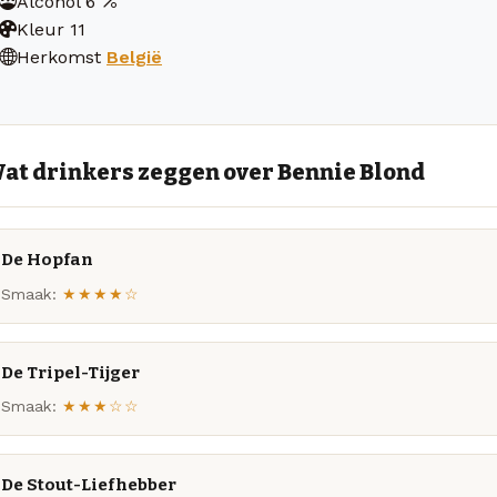
Alcohol
6
Kleur
11
Herkomst
België
at drinkers zeggen over Bennie Blond
De Hopfan
Smaak:
★★★★☆
De Tripel-Tijger
Smaak:
★★★☆☆
De Stout-Liefhebber