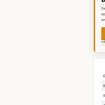
De
sp
w
O
B