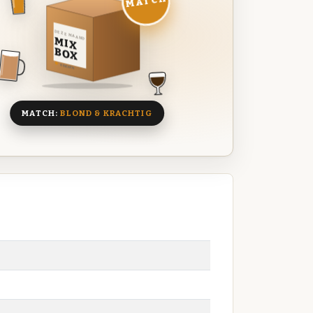
MATCH
DEZE MAAND
MIX
BOX
8 BIEREN
MATCH:
BLOND & KRACHTIG