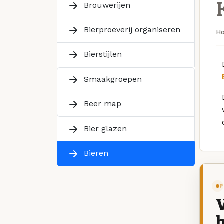
Brouwerijen
Bierproeverij organiseren
H
Bierstijlen
Smaakgroepen
Beer map
Bier glazen
Bieren
P
V
b