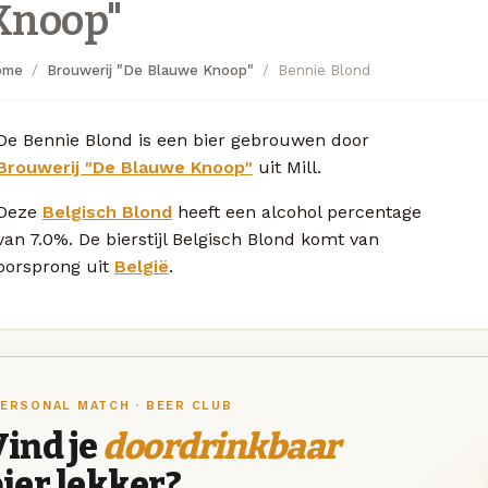
Knoop"
ome
Brouwerij "De Blauwe Knoop"
Bennie Blond
De Bennie Blond is een bier gebrouwen door
Brouwerij "De Blauwe Knoop"
uit Mill.
Deze
Belgisch Blond
heeft een alcohol percentage
van 7.0%. De bierstijl Belgisch Blond komt van
oorsprong uit
België
.
ERSONAL MATCH · BEER CLUB
ind je
doordrinkbaar
ier lekker?