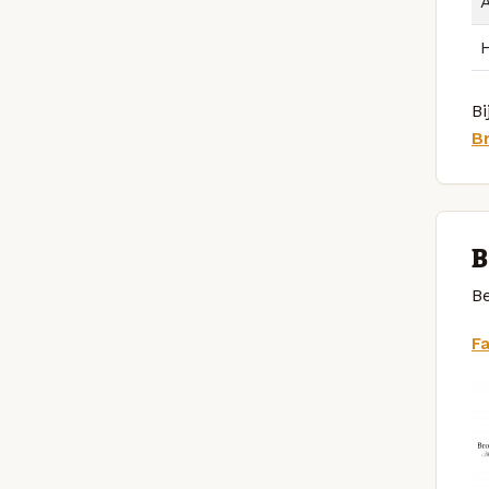
Bi
B
B
Be
F