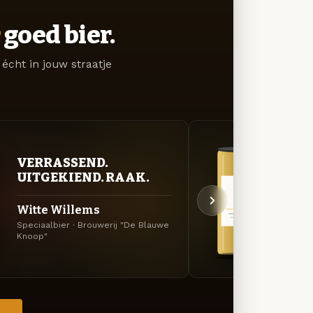
goed bier.
écht in jouw straatje
VERRASSEND.
GOU
UITGEKIEND. RAAK.
ZAC
Witte Willems
De M
Speciaalbier · Brouwerij "De Blauwe
Tripel
Knoop"
Knoop