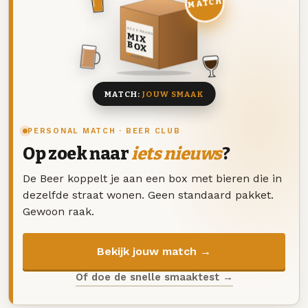
MATCH
DEZE MAAND
MIX
BOX
8 BIEREN
MATCH:
JOUW SMAAK
PERSONAL MATCH · BEER CLUB
Op zoek naar
iets nieuws
?
De Beer koppelt je aan een box met bieren die in
dezelfde straat wonen. Geen standaard pakket.
Gewoon raak.
Bekijk jouw match →
Of doe de snelle smaaktest →