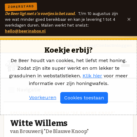
ZOMERSTAND
De Beer ligt met z'n voetjes in het zand.
T/m 10 augustus zijn
×
we wat minder goed bereikbaar en kan je levering 1 tot 4
werkdagen duren. Mailen werkt het snelst:
hello@beerinabox.nl
Ik heb een vraag
Contact
Inloggen
Koekje erbij?
De Beer houdt van cookies, het liefst met honing.
Zodat zijn site super werkt en om lekker te
grasduinen in webstatistieken.
Klik hier
voor meer
informatie over zijn honingwafels.
Navigatie
Voorkeuren
Cookies toestaan
SPECIAALBIER · BROUWERIJ "DE BLAUWE KNOOP"
Witte Willems
van Brouwerij "De Blauwe Knoop"