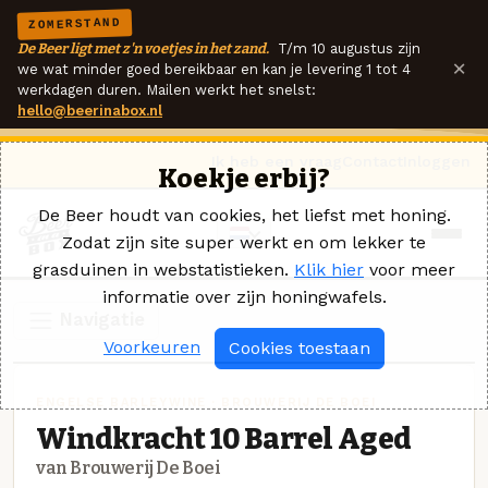
ZOMERSTAND
De Beer ligt met z'n voetjes in het zand.
T/m 10 augustus zijn
×
we wat minder goed bereikbaar en kan je levering 1 tot 4
werkdagen duren. Mailen werkt het snelst:
hello@beerinabox.nl
Ik heb een vraag
Contact
Inloggen
Koekje erbij?
De Beer houdt van cookies, het liefst met honing.
Zodat zijn site super werkt en om lekker te
grasduinen in webstatistieken.
Klik hier
voor meer
informatie over zijn honingwafels.
Navigatie
Voorkeuren
Cookies toestaan
ENGELSE BARLEYWINE · BROUWERIJ DE BOEI
Windkracht 10 Barrel Aged
van Brouwerij De Boei