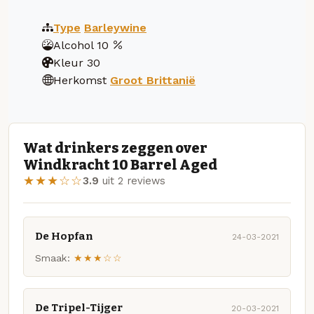
Type
Barleywine
Alcohol
10
Kleur
30
Herkomst
Groot Brittanië
Wat drinkers zeggen over
Windkracht 10 Barrel Aged
★★★☆☆
3.9
uit 2 reviews
De Hopfan
24-03-2021
Smaak:
★★★☆☆
De Tripel-Tijger
20-03-2021