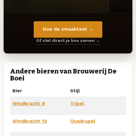
Doe de smaaktest →
Of stel direct je box samen →
Andere bieren van Brouwerij De
Boei
Bier
Stijl
Windkracht 8
Tripel
Windkracht 10
Quadrupel