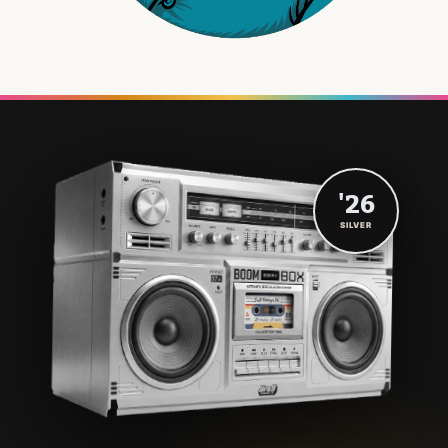
'26
SILVER