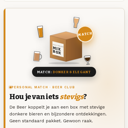
MATCH
DEZE MAAND
MIX
BOX
8 BIEREN
MATCH:
DONKER & ELEGANT
PERSONAL MATCH · BEER CLUB
Hou je van iets
stevigs
?
De Beer koppelt je aan een box met stevige
donkere bieren en bijzondere ontdekkingen.
Geen standaard pakket. Gewoon raak.