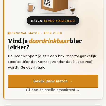
MIX
BOX
8 BIEREN
MATCH:
BLOND & KRACHTIG
PERSONAL MATCH · BEER CLUB
Vind je
doordrinkbaar
bier
lekker?
De Beer koppelt je aan een box met toegankelijk
speciaalbier dat verrast zonder dat het te veel
wordt. Gewoon raak.
Bekijk jouw match →
Of doe de snelle smaaktest →