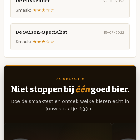
De Pilskenner
22-01-2023
Smaak:
★★★☆☆
De Saison-Specialist
15-07-2022
Smaak:
★★★☆☆
DE SELECTIE
Niet stoppen bij
één
goed bier.
Doe de smaaktest en ontdek welke bieren écht in
jouw straatje liggen.