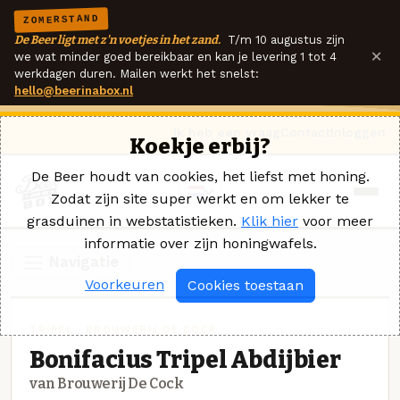
ZOMERSTAND
De Beer ligt met z'n voetjes in het zand.
T/m 10 augustus zijn
×
we wat minder goed bereikbaar en kan je levering 1 tot 4
werkdagen duren. Mailen werkt het snelst:
hello@beerinabox.nl
Ik heb een vraag
Contact
Inloggen
Koekje erbij?
De Beer houdt van cookies, het liefst met honing.
Zodat zijn site super werkt en om lekker te
grasduinen in webstatistieken.
Klik hier
voor meer
informatie over zijn honingwafels.
Navigatie
Voorkeuren
Cookies toestaan
TRIPEL · BROUWERIJ DE COCK
Bonifacius Tripel Abdijbier
van Brouwerij De Cock