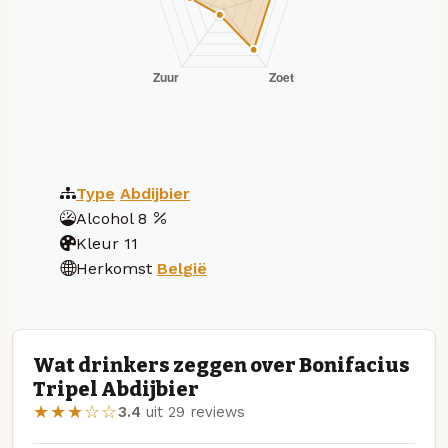
Type
Abdijbier
Alcohol
8
Kleur
11
Herkomst
België
Wat drinkers zeggen over Bonifacius
Tripel Abdijbier
★★★☆☆
3.4
uit 29 reviews