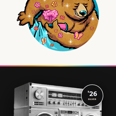
'26
SILVER