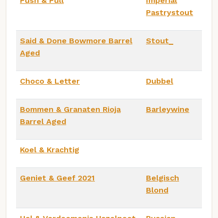
Push & Pull
Imperial
Pastrystout
Said & Done Bowmore Barrel
Stout_
Aged
Choco & Letter
Dubbel
Bommen & Granaten Rioja
Barleywine
Barrel Aged
Koel & Krachtig
Geniet & Geef 2021
Belgisch
Blond