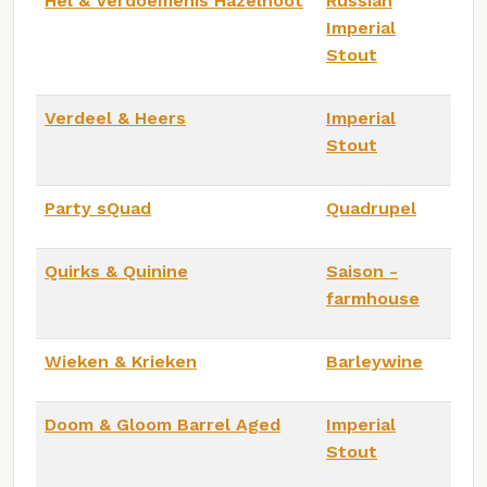
Hel & Verdoemenis Hazelnoot
Russian
Imperial
Stout
Verdeel & Heers
Imperial
Stout
Party sQuad
Quadrupel
Quirks & Quinine
Saison -
farmhouse
Wieken & Krieken
Barleywine
Doom & Gloom Barrel Aged
Imperial
Stout