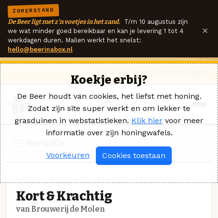
ZOMERSTAND
De Beer ligt met z'n voetjes in het zand.
T/m 10 augustus zijn
×
we wat minder goed bereikbaar en kan je levering 1 tot 4
werkdagen duren. Mailen werkt het snelst:
hello@beerinabox.nl
Ik heb een vraag
Contact
Inloggen
Koekje erbij?
De Beer houdt van cookies, het liefst met honing.
Zodat zijn site super werkt en om lekker te
grasduinen in webstatistieken.
Klik hier
voor meer
informatie over zijn honingwafels.
Navigatie
Voorkeuren
Cookies toestaan
SAISON - FARMHOUSE · BROUWERIJ DE MOLEN
Kort & Krachtig
van Brouwerij de Molen