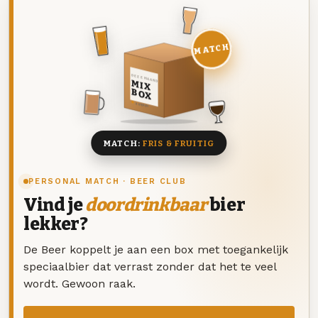
MATCH
DEZE MAAND
MIX
BOX
8 BIEREN
MATCH:
FRIS & FRUITIG
PERSONAL MATCH · BEER CLUB
Vind je
doordrinkbaar
bier
lekker?
De Beer koppelt je aan een box met toegankelijk
speciaalbier dat verrast zonder dat het te veel
wordt. Gewoon raak.