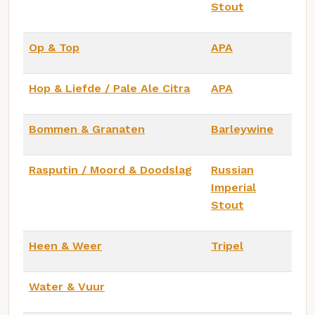
Stout
Op & Top
APA
Hop & Liefde / Pale Ale Citra
APA
Bommen & Granaten
Barleywine
Rasputin / Moord & Doodslag
Russian
Imperial
Stout
Heen & Weer
Tripel
Water & Vuur