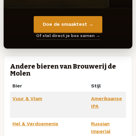
Doe de smaaktest →
Of stel direct je box samen →
Andere bieren van Brouwerij de
Molen
Bier
Stijl
Vuur & Vlam
Amerikaanse
IPA
Hel & Verdoemenis
Russian
Imperial