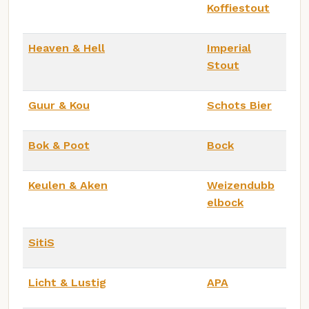
Koffiestout
Heaven & Hell
Imperial
Stout
Guur & Kou
Schots Bier
Bok & Poot
Bock
Keulen & Aken
Weizendubb
elbock
SitiS
Licht & Lustig
APA