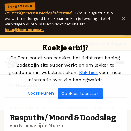
ZOMERSTAND
De Beer ligt met z'n voetjes in het zand.
T/m 10 augustus zijn
×
we wat minder goed bereikbaar en kan je levering 1 tot 4
werkdagen duren. Mailen werkt het snelst:
hello@beerinabox.nl
Ik heb een vraag
Contact
Inloggen
Koekje erbij?
De Beer houdt van cookies, het liefst met honing.
Zodat zijn site super werkt en om lekker te
grasduinen in webstatistieken.
Klik hier
voor meer
informatie over zijn honingwafels.
Navigatie
Voorkeuren
Cookies toestaan
RUSSIAN IMPERIAL STOUT · BROUWERIJ DE MOLEN
Rasputin / Moord & Doodslag
van Brouwerij de Molen