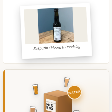
Rasputin / Moord & Doodslag
MATCH
DEZE MAAND
MIX
BOX
8 BIEREN