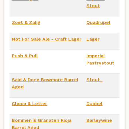
Stout
Zoet & Zalig
Quadrupel
Not For Sale Ale - Craft Lager
Lager
Push & Pull
Imperial
Pastrystout
Said & Done Bowmore Barrel
Stout_
Aged
Choco & Letter
Dubbel
Bommen & Granaten Rioja
Barleywine
Barrel Aged