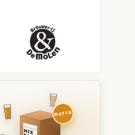
MATCH
DEZE MAAND
MIX