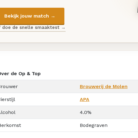
Bekijk jouw match →
f doe de snelle smaaktest →
Over de Op & Top
Brouwer
Brouwerij de Molen
ierstijl
APA
Alcohol
4.0%
Herkomst
Bodegraven