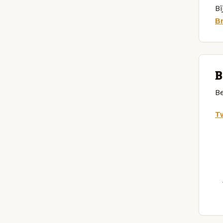
Bi
B
B
Be
Tw