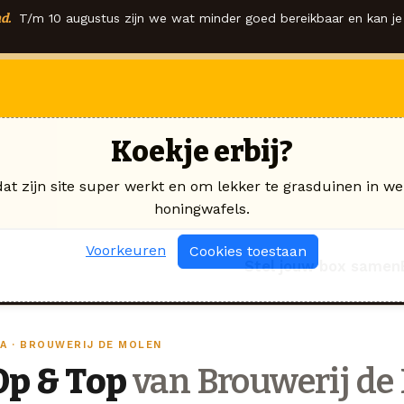
d.
T/m 10 augustus zijn we wat minder goed bereikbaar en kan je 
Koekje erbij?
dat zijn site super werkt en om lekker te grasduinen in we
honingwafels.
Voorkeuren
Cookies toestaan
Stel jouw box samen
PA · BROUWERIJ DE MOLEN
Op & Top
van Brouwerij de