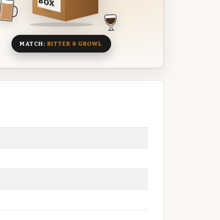
BOX
8 BIEREN
MATCH:
BITTER & GROWL