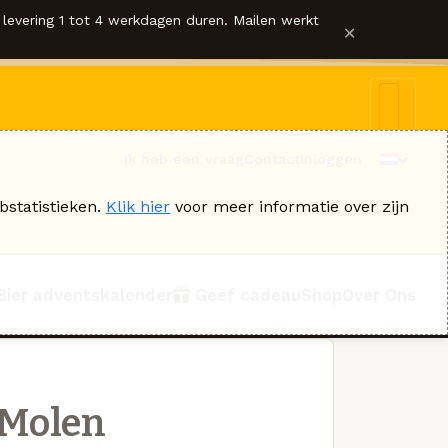
levering 1 tot 4 werkdagen duren. Mailen werkt
×
Ik heb een vraag
Contact
Inloggen
bstatistieken.
Klik hier
voor meer informatie over zijn
Bier adventskalender
Geef cadeau
Shop
Over Ons
 Molen