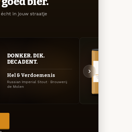
goed bier.
écht in jouw straatje
VER
DONKER. DIK.
UIT
DECADENT.
Hop &
Hel & Verdoemenis
Citra
Russian Imperial Stout · Brouwerij
de Molen
APA · 
→
en →