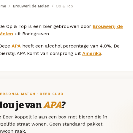
ome
Brouwerij de Molen
Op & Top
De Op & Top is een bier gebrouwen door
Brouwerij de
Molen
uit Bodegraven.
Deze
APA
heeft een alcohol percentage van 4.0%. De
bierstijl APA komt van oorsprong uit
Amerika
.
ERSONAL MATCH · BEER CLUB
Hou je van
APA
?
 Beer koppelt je aan een box met bieren die in
ezelfde straat wonen. Geen standaard pakket.
ewoon raak.