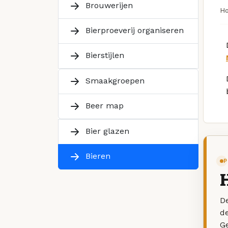
Brouwerijen
H
Bierproeverij organiseren
Bierstijlen
Smaakgroepen
Beer map
Bier glazen
Bieren
P
De
d
G