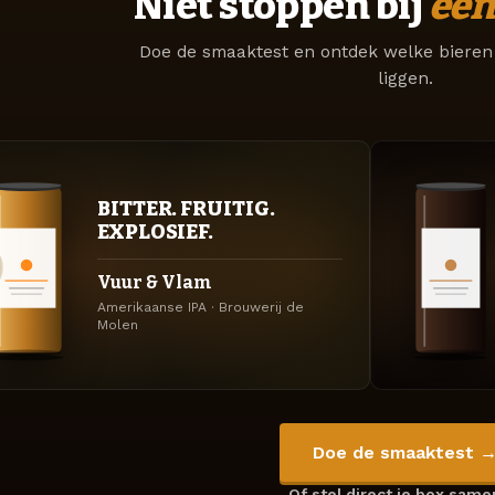
Niet stoppen bij
één
Doe de smaaktest en ontdek welke bieren 
liggen.
BITTER. FRUITIG.
EXPLOSIEF.
Vuur & Vlam
Amerikaanse IPA · Brouwerij de
Molen
Doe de smaaktest 
Of stel direct je box sam