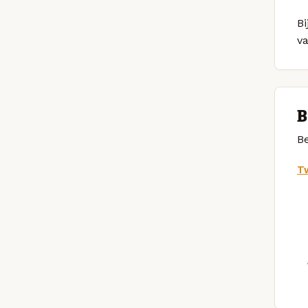
Bi
v
B
Be
Tw