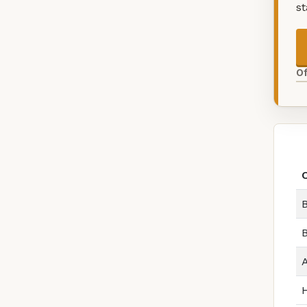
s
O
B