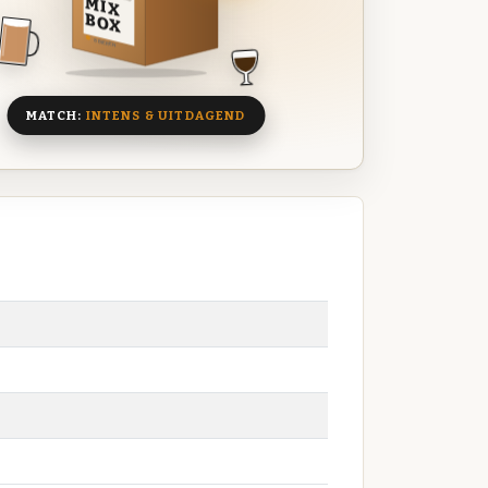
MIX
BOX
8 BIEREN
MATCH:
INTENS & UITDAGEND