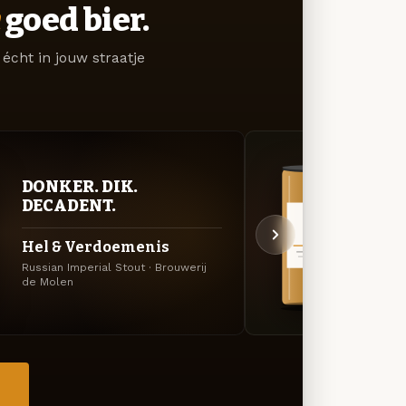
goed bier.
écht in jouw straatje
DONKER. DIK.
VER
DECADENT.
UIT
Hel & Verdoemenis
Op &
Russian Imperial Stout · Brouwerij
APA · 
de Molen
→