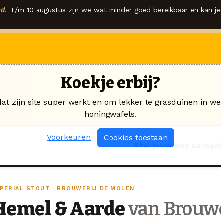
d.
T/m 10 augustus zijn we wat minder goed bereikbaar en kan je 
Koekje erbij?
dat zijn site super werkt en om lekker te grasduinen in we
honingwafels.
Voorkeuren
Cookies toestaan
Stel jouw box samen
MPERIAL STOUT · BROUWERIJ DE MOLEN
Hemel & Aarde
van Brouwe