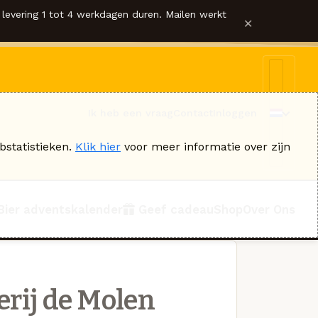
levering 1 tot 4 werkdagen duren. Mailen werkt
×
Ik heb een vraag
Contact
Inloggen
bstatistieken.
Klik hier
voor meer informatie over zijn
Bier adventskalender
Geef cadeau
Shop
Over Ons
rij de Molen