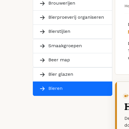
Brouwerijen
H
Bierproeverij organiseren
Bierstijlen
Smaakgroepen
Beer map
Bier glazen
Bieren
P
H
De
d