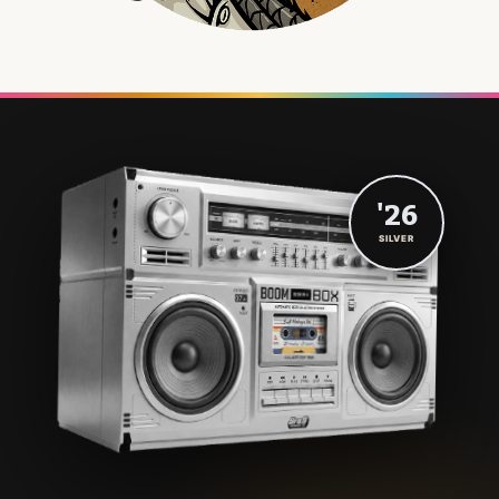
'26
SILVER