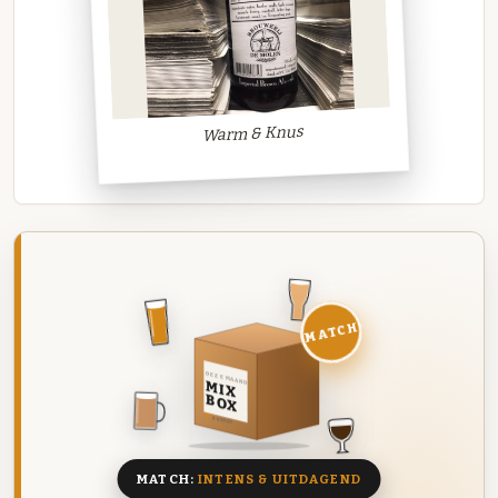
Warm & Knus
MATCH
DEZE MAAND
MIX
BOX
8 BIEREN
MATCH:
INTENS & UITDAGEND