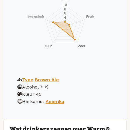
Type
Brown Ale
Alcohol
7
Kleur
45
Herkomst
Amerika
Wat drinkers zeggen over Warm &