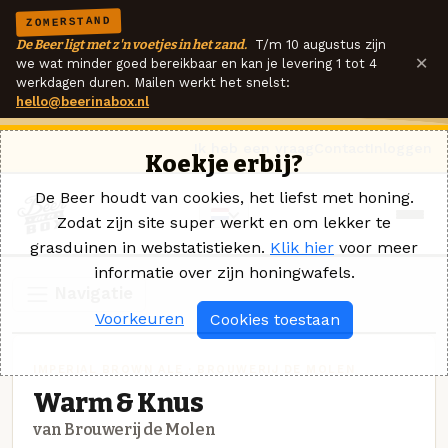
ZOMERSTAND
De Beer ligt met z'n voetjes in het zand.
T/m 10 augustus zijn
×
we wat minder goed bereikbaar en kan je levering 1 tot 4
werkdagen duren. Mailen werkt het snelst:
hello@beerinabox.nl
Ik heb een vraag
Contact
Inloggen
Koekje erbij?
De Beer houdt van cookies, het liefst met honing.
Zodat zijn site super werkt en om lekker te
grasduinen in webstatistieken.
Klik hier
voor meer
informatie over zijn honingwafels.
Navigatie
Voorkeuren
Cookies toestaan
IMPERIAL BROWN ALE · BROUWERIJ DE MOLEN
Warm & Knus
van Brouwerij de Molen