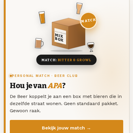
MATCH
DEZE MAAND
MIX
BOX
8 BIEREN
MATCH:
BITTER & GROWL
PERSONAL MATCH · BEER CLUB
Hou je van
APA
?
De Beer koppelt je aan een box met bieren die in
dezelfde straat wonen. Geen standaard pakket.
Gewoon raak.
Bekijk jouw match →