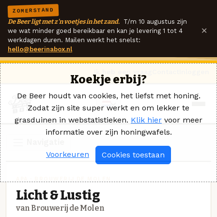
ZOMERSTAND
De Beer ligt met z'n voetjes in het zand.
T/m 10 augustus zijn
×
we wat minder goed bereikbaar en kan je levering 1 tot 4
werkdagen duren. Mailen werkt het snelst:
hello@beerinabox.nl
Ik heb een vraag
Contact
Inloggen
Koekje erbij?
De Beer houdt van cookies, het liefst met honing.
Zodat zijn site super werkt en om lekker te
grasduinen in webstatistieken.
Klik hier
voor meer
informatie over zijn honingwafels.
Navigatie
Voorkeuren
Cookies toestaan
APA · BROUWERIJ DE MOLEN
Licht & Lustig
van Brouwerij de Molen