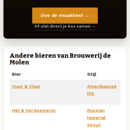
Doe de smaaktest →
Of stel direct je box samen →
Andere bieren van Brouwerij de
Molen
Bier
Stijl
Vuur & Vlam
Amerikaanse
IPA
Hel & Verdoemenis
Russian
Imperial
Stout