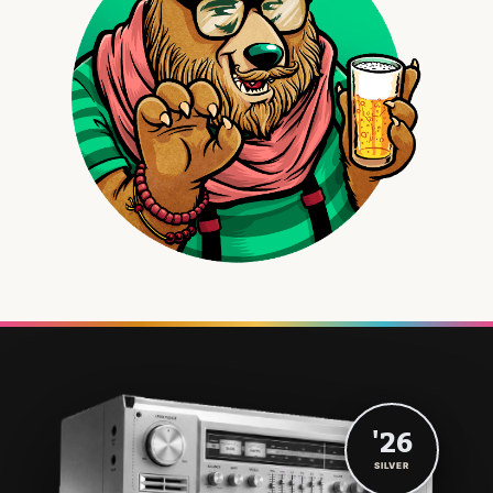
'26
SILVER