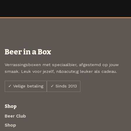
Beer in a Box
Verrassingsboxen met speciaalbier, afgestemd op jouw
smaak. Leuk voor jezelf, n&oacute;g leuker als cadeau.
✓ Veilige betaling
✓ Sinds 2013
Shop
Beer Club
Shop