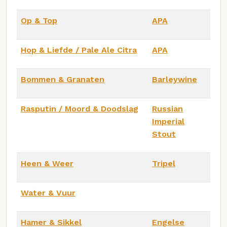
Op & Top
APA
Hop & Liefde / Pale Ale Citra
APA
Bommen & Granaten
Barleywine
Rasputin / Moord & Doodslag
Russian
Imperial
Stout
Heen & Weer
Tripel
Water & Vuur
Hamer & Sikkel
Engelse