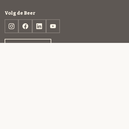
Volg de Beer
Ontdek jouw box
© 2013-2026 Beer in a Box BV