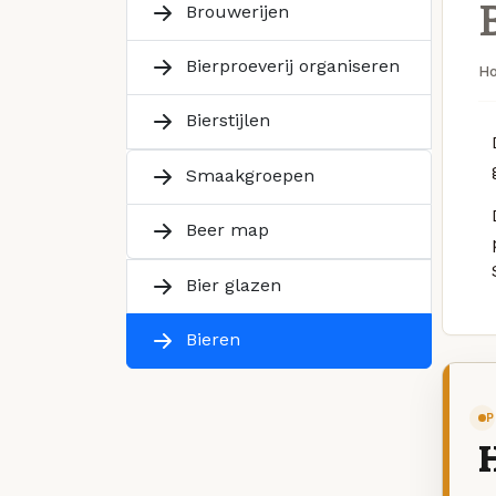
Brouwerijen
Bierproeverij organiseren
H
Bierstijlen
Smaakgroepen
Beer map
Bier glazen
Bieren
P
H