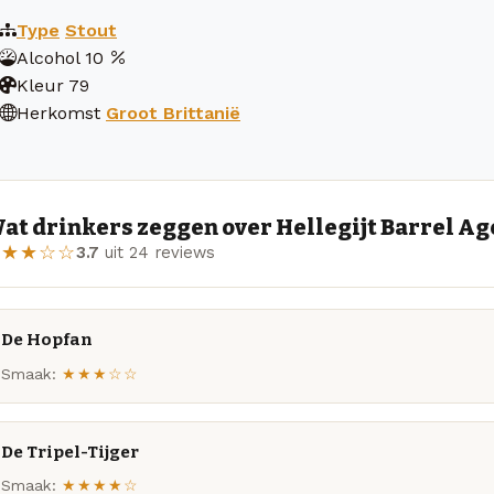
Type
Stout
Alcohol
10
Kleur
79
Herkomst
Groot Brittanië
at drinkers zeggen over Hellegijt Barrel A
★★★☆☆
3.7
uit 24 reviews
De Hopfan
Smaak:
★★★☆☆
De Tripel-Tijger
Smaak:
★★★★☆