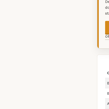
De
d
s
O
B