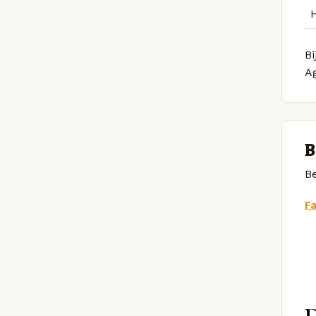
Bi
A
B
Be
F