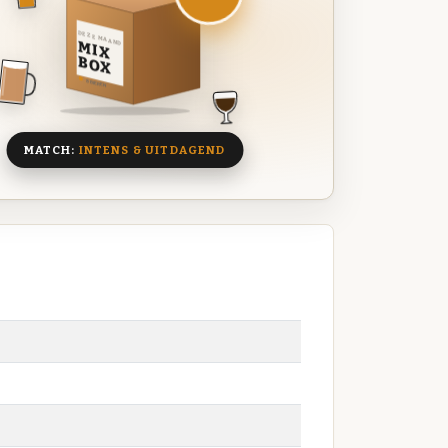
DEZE MAAND
MIX
BOX
8 BIEREN
MATCH:
INTENS & UITDAGEND