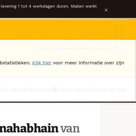
levering 1 tot 4 werkdagen duren. Mailen werkt
×
Ik heb een vraag
Contact
Inloggen
bstatistieken.
Klik hier
voor meer informatie over zijn
Bier adventskalender
Geef cadeau
Shop
Over Ons
nnahabhain
van