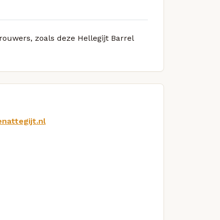
rouwers, zoals deze Hellegijt Barrel
nattegijt.nl