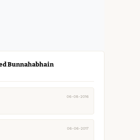
ged Bunnahabhain
06-08-2016
06-06-2017