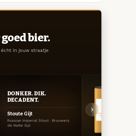
goed bier.
écht in jouw straatje
DONKER. DIK.
BITT
DECADENT.
EXP
Stoute Gijt
Vred
Russian Imperial Stout · Brouwerij
Amerik
de Natte Gijt
Natte G