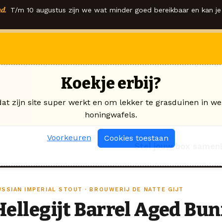
d.
T/m 10 augustus zijn we wat minder goed bereikbaar en kan je 
Koekje erbij?
dat zijn site super werkt en om lekker te grasduinen in we
honingwafels.
Voorkeuren
Cookies toestaan
Stel jouw box samen
USSIAN IMPERIAL STOUT · BROUWERIJ DE NATTE GIJT
Hellegijt Barrel Aged Bu