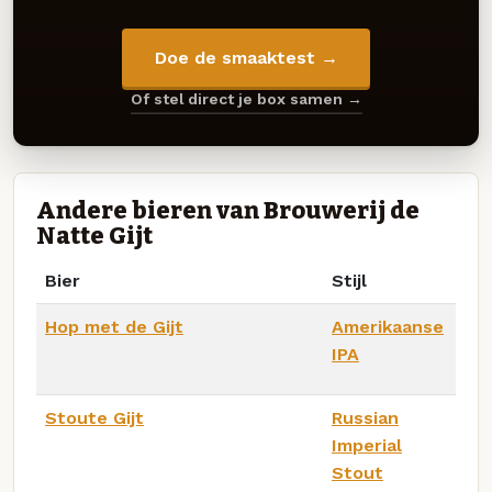
Doe de smaaktest →
Of stel direct je box samen →
Andere bieren van Brouwerij de
Natte Gijt
Bier
Stijl
Hop met de Gijt
Amerikaanse
IPA
Stoute Gijt
Russian
Imperial
Stout