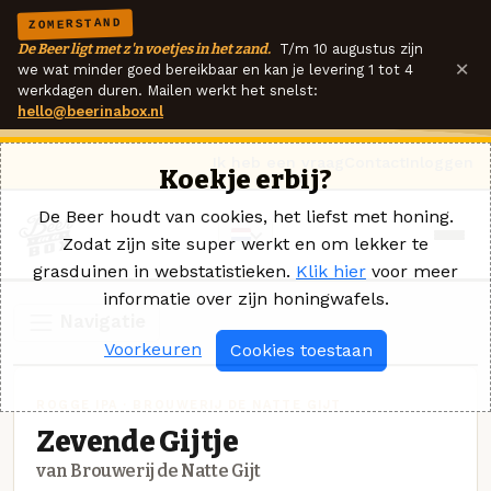
ZOMERSTAND
De Beer ligt met z'n voetjes in het zand.
T/m 10 augustus zijn
×
we wat minder goed bereikbaar en kan je levering 1 tot 4
werkdagen duren. Mailen werkt het snelst:
hello@beerinabox.nl
Ik heb een vraag
Contact
Inloggen
Koekje erbij?
De Beer houdt van cookies, het liefst met honing.
Zodat zijn site super werkt en om lekker te
grasduinen in webstatistieken.
Klik hier
voor meer
informatie over zijn honingwafels.
Navigatie
Voorkeuren
Cookies toestaan
ROGGE IPA · BROUWERIJ DE NATTE GIJT
Zevende Gijtje
van Brouwerij de Natte Gijt