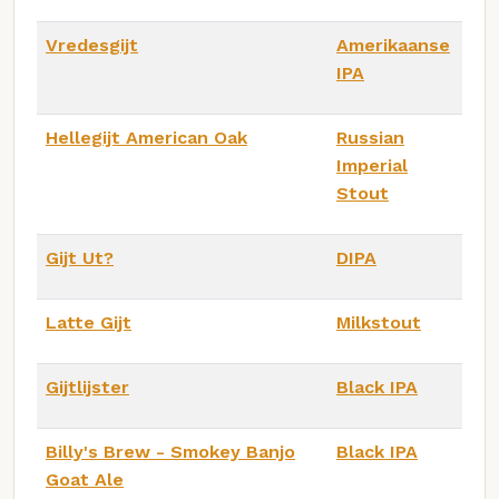
Vredesgijt
Amerikaanse
IPA
Hellegijt American Oak
Russian
Imperial
Stout
Gijt Ut?
DIPA
Latte Gijt
Milkstout
Gijtlijster
Black IPA
Billy's Brew - Smokey Banjo
Black IPA
Goat Ale