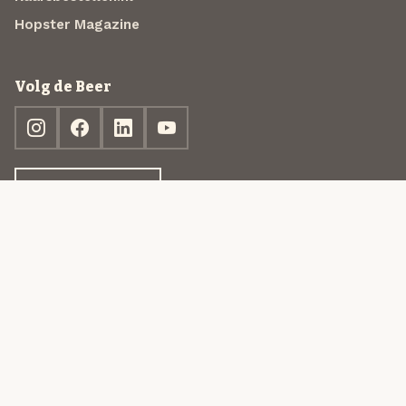
Hopster Magazine
Volg de Beer
Ontdek jouw box
© 2013-2026 Beer in a Box BV