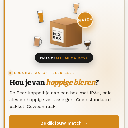
MATCH
DEZE MAAND
MIX
BOX
8 BIEREN
MATCH:
BITTER & GROWL
PERSONAL MATCH · BEER CLUB
Hou je van
hoppige bieren
?
De Beer koppelt je aan een box met IPA's, pale
ales en hoppige verrassingen. Geen standaard
pakket. Gewoon raak.
Bekijk jouw match →