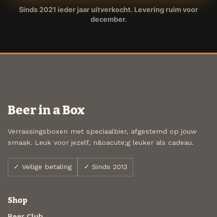
Sinds 2021 ieder jaar uitverkocht. Levering ruim voor
december.
Beer in a Box
Verrassingsboxen met speciaalbier, afgestemd op jouw
smaak. Leuk voor jezelf, n&oacute;g leuker als cadeau.
✓ Veilige betaling
✓ Sinds 2013
Shop
Beer Club