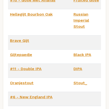
#10 - Gose Met Ananas
Fruited Gose
Hellegijt Bourbon Oak
Russian
Imperial
Stout
Brave Gijt
Gijtepaedje
Black IPA
#11 - Double IPA
DIPA
Oranjestout
Stout_
#6 - New England IPA