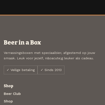
Beer in a Box
Verrassingsboxen met speciaalbier, afgestemd op jouw
smaak. Leuk voor jezelf, n&oacute;g leuker als cadeau.
✓ Veilige betaling
✓ Sinds 2013
Shop
Beer Club
Shop