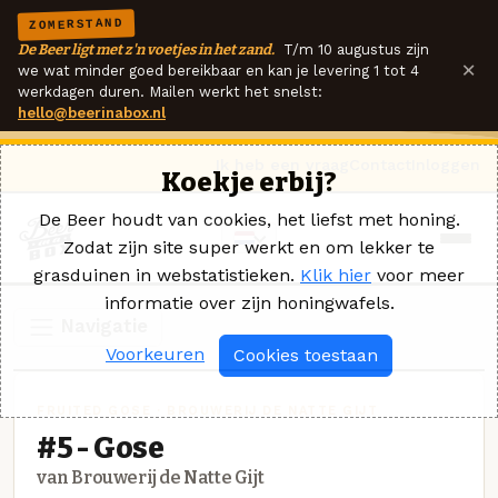
ZOMERSTAND
De Beer ligt met z'n voetjes in het zand.
T/m 10 augustus zijn
×
we wat minder goed bereikbaar en kan je levering 1 tot 4
werkdagen duren. Mailen werkt het snelst:
hello@beerinabox.nl
Ik heb een vraag
Contact
Inloggen
Koekje erbij?
De Beer houdt van cookies, het liefst met honing.
Zodat zijn site super werkt en om lekker te
grasduinen in webstatistieken.
Klik hier
voor meer
informatie over zijn honingwafels.
Navigatie
Voorkeuren
Cookies toestaan
FRUITED GOSE · BROUWERIJ DE NATTE GIJT
#5 - Gose
van Brouwerij de Natte Gijt