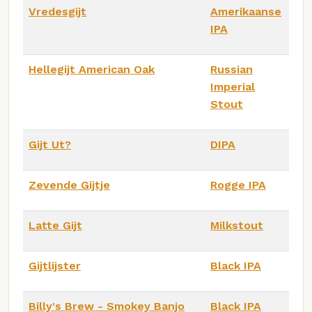
Vredesgijt
Amerikaanse
IPA
Hellegijt American Oak
Russian
Imperial
Stout
Gijt Ut?
DIPA
Zevende Gijtje
Rogge IPA
Latte Gijt
Milkstout
Gijtlijster
Black IPA
Billy's Brew - Smokey Banjo
Black IPA