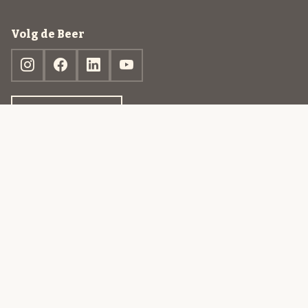
Volg de Beer
Ontdek jouw box
© 2013-2026 Beer in a Box BV