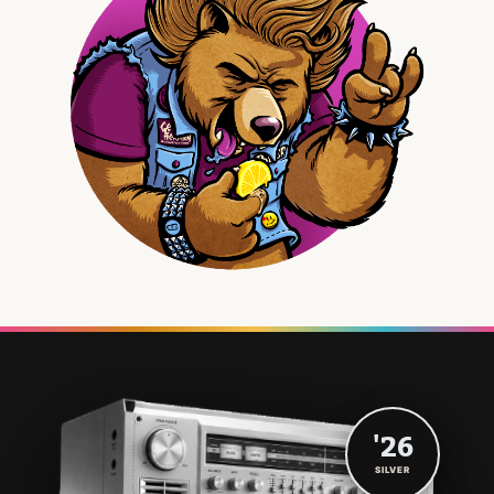
'26
SILVER