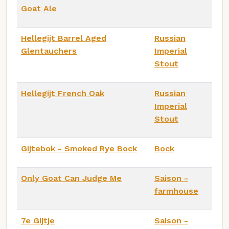
Goat Ale
Hellegijt Barrel Aged
Russian
Glentauchers
Imperial
Stout
Hellegijt French Oak
Russian
Imperial
Stout
Gijtebok - Smoked Rye Bock
Bock
Only Goat Can Judge Me
Saison -
farmhouse
7e Gijtje
Saison -