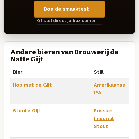
Doe de smaaktest →
Of stel direct je box samen →
Andere bieren van Brouwerij de
Natte Gijt
Bier
Stijl
Hop met de Gijt
Amerikaanse
IPA
Stoute Gijt
Russian
Imperial
Stout