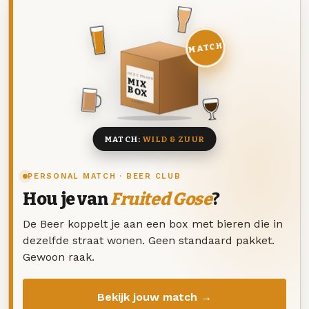
MATCH
DEZE MAAND
MIX
BOX
8 BIEREN
MATCH:
WILD & ZUUR
PERSONAL MATCH · BEER CLUB
Hou je van
Fruited Gose
?
De Beer koppelt je aan een box met bieren die in
dezelfde straat wonen. Geen standaard pakket.
Gewoon raak.
Bekijk jouw match →