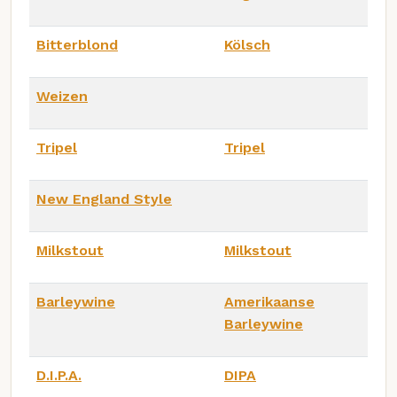
Bitterblond
Kölsch
Weizen
Tripel
Tripel
New England Style
Milkstout
Milkstout
Barleywine
Amerikaanse
Barleywine
D.I.P.A.
DIPA