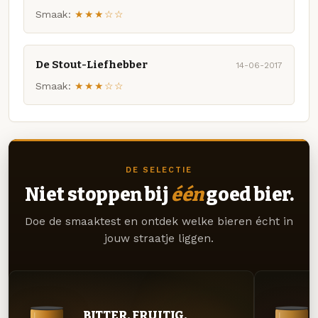
Smaak:
★★★☆☆
De Stout-Liefhebber
14-06-2017
Smaak:
★★★☆☆
DE SELECTIE
Niet stoppen bij
één
goed bier.
Doe de smaaktest en ontdek welke bieren écht in
jouw straatje liggen.
BITTER. FRUITIG.