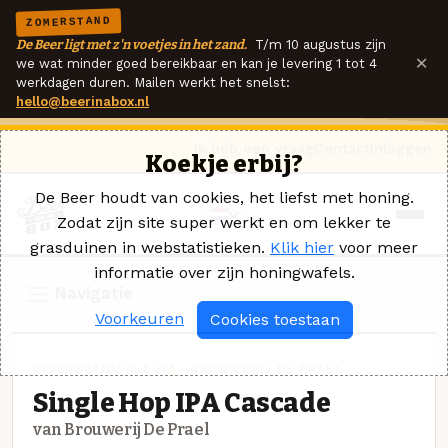
ZOMERSTAND
De Beer ligt met z'n voetjes in het zand.
T/m 10 augustus zijn
×
we wat minder goed bereikbaar en kan je levering 1 tot 4
werkdagen duren. Mailen werkt het snelst:
hello@beerinabox.nl
Ik heb een vraag
Contact
Inloggen
Koekje erbij?
De Beer houdt van cookies, het liefst met honing.
Zodat zijn site super werkt en om lekker te
grasduinen in webstatistieken.
Klik hier
voor meer
informatie over zijn honingwafels.
Navigatie
Voorkeuren
Cookies toestaan
INTERNATIONALE IPA · BROUWERIJ DE PRAEL
Single Hop IPA Cascade
van Brouwerij De Prael