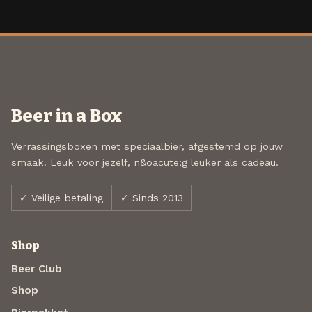
Beer in a Box
Verrassingsboxen met speciaalbier, afgestemd op jouw
smaak. Leuk voor jezelf, n&oacute;g leuker als cadeau.
✓ Veilige betaling
✓ Sinds 2013
Shop
Beer Club
Shop