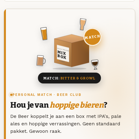
MATCH
DEZE MAAND
MIX
BOX
8 BIEREN
MATCH:
BITTER & GROWL
PERSONAL MATCH · BEER CLUB
Hou je van
hoppige bieren
?
De Beer koppelt je aan een box met IPA's, pale
ales en hoppige verrassingen. Geen standaard
pakket. Gewoon raak.