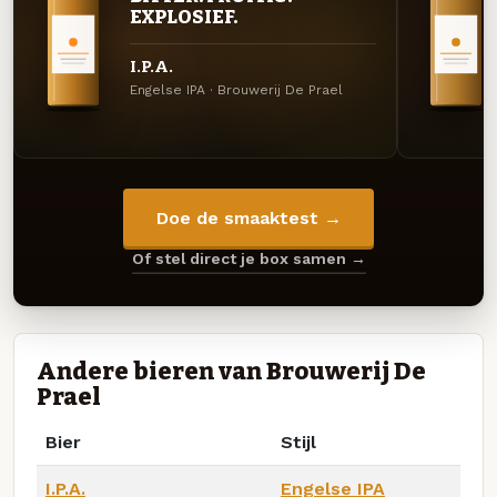
EXPLOSIEF.
I.P.A.
Engelse IPA · Brouwerij De Prael
Doe de smaaktest →
Of stel direct je box samen →
Andere bieren van Brouwerij De
Prael
Bier
Stijl
I.P.A.
Engelse IPA