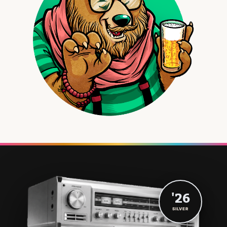
'26
SILVER