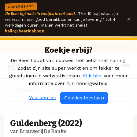
ZOMERSTAND
De Beer ligt met z'n voetjes in het zand.
T/m 10 augustus zijn
×
we wat minder goed bereikbaar en kan je levering 1 tot 4
werkdagen duren. Mailen werkt het snelst:
hello@beerinabox.nl
Ik heb een vraag
Contact
Inloggen
Koekje erbij?
De Beer houdt van cookies, het liefst met honing.
Zodat zijn site super werkt en om lekker te
grasduinen in webstatistieken.
Klik hier
voor meer
informatie over zijn honingwafels.
Navigatie
Voorkeuren
Cookies toestaan
TRIPEL · BROUWERIJ DE RANKE
Guldenberg (2022)
van Brouwerij De Ranke