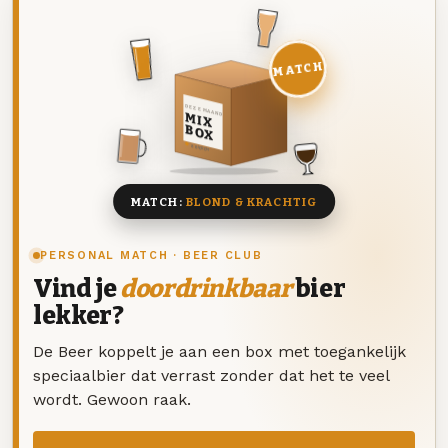
MATCH
DEZE MAAND
MIX
BOX
8 BIEREN
MATCH:
BLOND & KRACHTIG
PERSONAL MATCH · BEER CLUB
Vind je
doordrinkbaar
bier
lekker?
De Beer koppelt je aan een box met toegankelijk
speciaalbier dat verrast zonder dat het te veel
wordt. Gewoon raak.