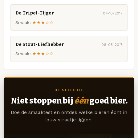
De Tripel-Tijger
07-10-2017
Smaak:
★★★☆☆
De Stout-Liefhebber
06-05-2017
Smaak:
★★★☆☆
DE SELECTIE
Niet stoppen bij
één
goed bier.
Doe de smaaktest en ontdek welke bieren écht in
jouw straatje liggen.