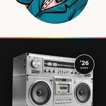
'26
SILVER