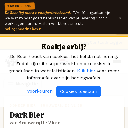
ZOMERSTAND
De Beer ligt met z'n voetjes in het zand.
T/m 10 augustus zijn
×
we wat minder goed bereikbaar en kan je levering 1 tot 4
werkdagen duren. Mailen werkt het snelst:
hello@beerinabox.nl
Ik heb een vraag
Contact
Inloggen
Koekje erbij?
De Beer houdt van cookies, het liefst met honing.
Zodat zijn site super werkt en om lekker te
grasduinen in webstatistieken.
Klik hier
voor meer
informatie over zijn honingwafels.
Navigatie
Voorkeuren
Cookies toestaan
DONKER BIER · BROUWERIJ DE VLIER
Dark Bier
van Brouwerij De Vlier