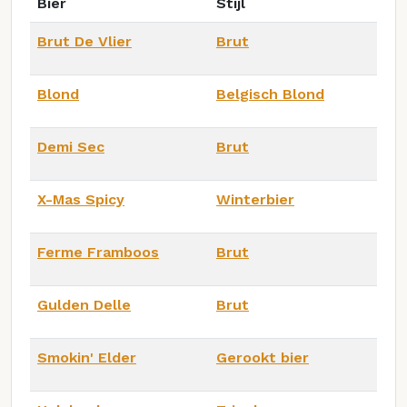
Bier
Stijl
Brut De Vlier
Brut
Blond
Belgisch Blond
Demi Sec
Brut
X-Mas Spicy
Winterbier
Ferme Framboos
Brut
Gulden Delle
Brut
Smokin' Elder
Gerookt bier