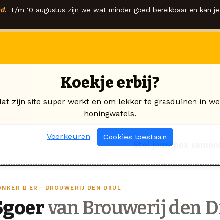
d.
T/m 10 augustus zijn we wat minder goed bereikbaar en kan je 
Koekje erbij?
dat zijn site super werkt en om lekker te grasduinen in we
honingwafels.
Voorkeuren
Cookies toestaan
Stel jouw box samen
ONKER BIER · BROUWERIJ DEN DRUL
Sgoer
van Brouwerij den D