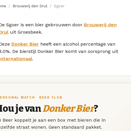
ome
Brouwerij den Drul
Sgoer
De Sgoer is een bier gebrouwen door
Brouwerij den
Drul
uit Groesbeek.
Deze
Donker Bier
heeft een alcohol percentage van
8.0%. De bierstijl Donker Bier komt van oorsprong uit
Internationaal
.
ERSONAL MATCH · BEER CLUB
Hou je van
Donker Bier
?
 Beer koppelt je aan een box met bieren die in
ezelfde straat wonen. Geen standaard pakket.