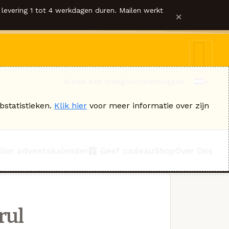
levering 1 tot 4 werkdagen duren. Mailen werkt
×
Ik heb een vraag
Contact
Inloggen
bstatistieken.
Klik hier
voor meer informatie over zijn
Bier adventskalender
Geef cadeau
Shop
Over Ons
rul