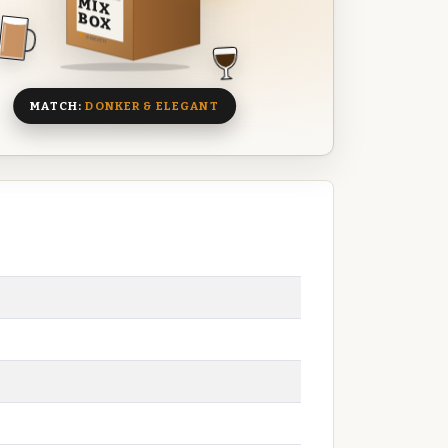
MIX
BOX
8 BIEREN
MATCH:
DONKER & ELEGANT