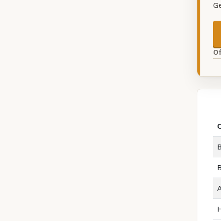
G
O
B