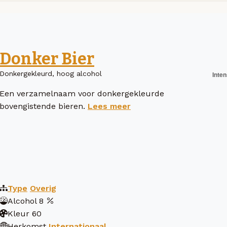
Donker Bier
Donkergekleurd, hoog alcohol
Een verzamelnaam voor donkergekleurde
bovengistende bieren.
Lees meer
Type
Overig
Alcohol
8
Kleur
60
Herkomst
Internationaal