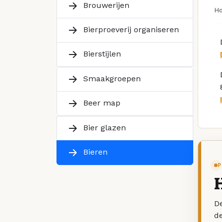
Brouwerijen
H
Bierproeverij organiseren
Bierstijlen
Smaakgroepen
Beer map
Bier glazen
Bieren
P
De
d