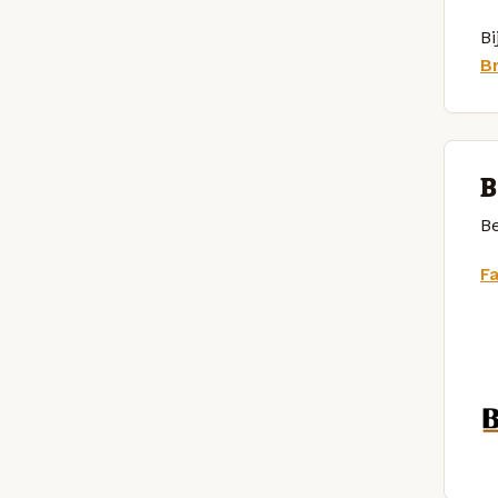
Bi
B
B
Be
F