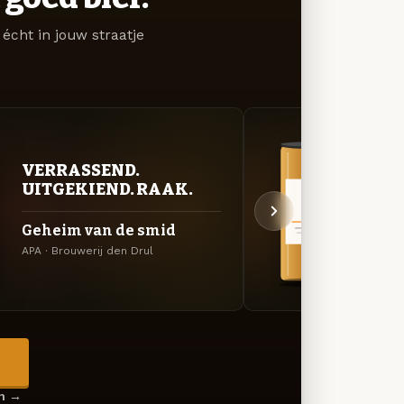
écht in jouw straatje
VERRASSEND.
BITT
UITGEKIEND. RAAK.
EXP
Geheim van de smid
Eloy
APA · Brouwerij den Drul
Black 
→
en →