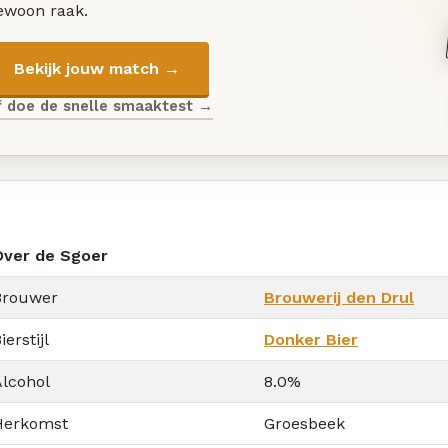
ewoon raak.
Bekijk jouw match →
f doe de snelle smaaktest →
Over de Sgoer
Brouwer
Brouwerij den Drul
ierstijl
Donker Bier
Alcohol
8.0%
Herkomst
Groesbeek