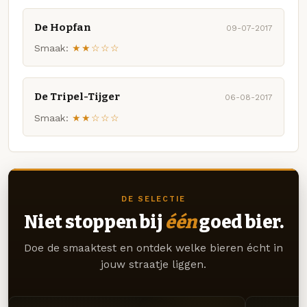
De Hopfan
09-07-2017
Smaak:
★★☆☆☆
De Tripel-Tijger
06-08-2017
Smaak:
★★☆☆☆
DE SELECTIE
Niet stoppen bij
één
goed bier.
Doe de smaaktest en ontdek welke bieren écht in
jouw straatje liggen.