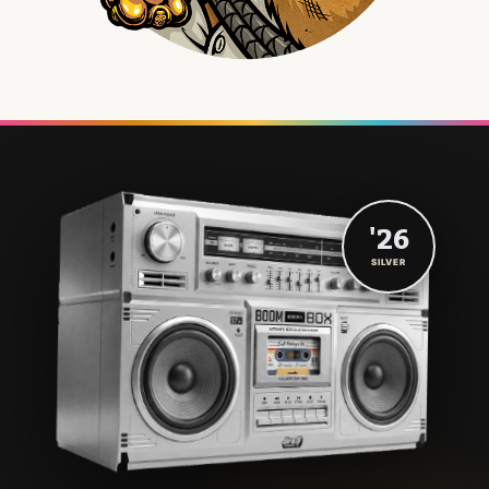
'26
SILVER