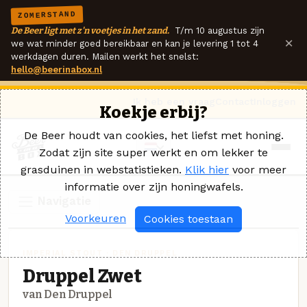
ZOMERSTAND
De Beer ligt met z'n voetjes in het zand.
T/m 10 augustus zijn
×
we wat minder goed bereikbaar en kan je levering 1 tot 4
werkdagen duren. Mailen werkt het snelst:
hello@beerinabox.nl
Ik heb een vraag
Contact
Inloggen
Koekje erbij?
De Beer houdt van cookies, het liefst met honing.
Zodat zijn site super werkt en om lekker te
grasduinen in webstatistieken.
Klik hier
voor meer
informatie over zijn honingwafels.
Navigatie
Voorkeuren
Cookies toestaan
IMPERIAL STOUT · DEN DRUPPEL
Druppel Zwet
van Den Druppel