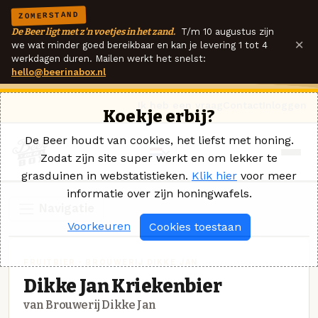
ZOMERSTAND
De Beer ligt met z'n voetjes in het zand.
T/m 10 augustus zijn
×
we wat minder goed bereikbaar en kan je levering 1 tot 4
werkdagen duren. Mailen werkt het snelst:
hello@beerinabox.nl
Ik heb een vraag
Contact
Inloggen
Koekje erbij?
De Beer houdt van cookies, het liefst met honing.
Zodat zijn site super werkt en om lekker te
grasduinen in webstatistieken.
Klik hier
voor meer
informatie over zijn honingwafels.
Navigatie
Voorkeuren
Cookies toestaan
FRUITBIER · BROUWERIJ DIKKE JAN
Dikke Jan Kriekenbier
van Brouwerij Dikke Jan