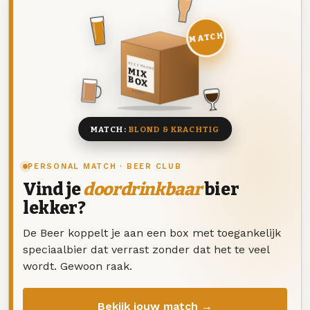
MATCH
DEZE MAAND
MIX
BOX
8 BIEREN
MATCH:
BLOND & KRACHTIG
PERSONAL MATCH · BEER CLUB
Vind je
doordrinkbaar
bier
lekker?
De Beer koppelt je aan een box met toegankelijk
speciaalbier dat verrast zonder dat het te veel
wordt. Gewoon raak.
Bekijk jouw match →