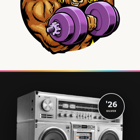
'26
SILVER