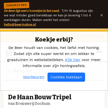
ZOMERSTAND
De Beer ligt met z'n voetjes in het zand.
T/m 10 augustus zijn
×
we wat minder goed bereikbaar en kan je levering 1 tot 4
werkdagen duren. Mailen werkt het snelst:
hello@beerinabox.nl
Ik heb een vraag
Contact
Inloggen
Koekje erbij?
De Beer houdt van cookies, het liefst met honing.
Zodat zijn site super werkt en om lekker te
grasduinen in webstatistieken.
Klik hier
voor meer
informatie over zijn honingwafels.
Navigatie
Voorkeuren
Cookies toestaan
TRIPEL · BROUWERIJ DOCKUM
De Haan Bouw Tripel
van Brouwerij Dockum