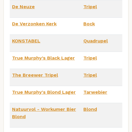
De Neuze
Tripel
De Verzonken Kerk
Bock
KONSTABEL
Quadrupel
True Murphy’s Black Lager
Tripel
The Breewer Tripel
Tripel
True Murphy's Blond Lager
Tarwebier
Natuurvol - Workumer Bier
Blond
Blond