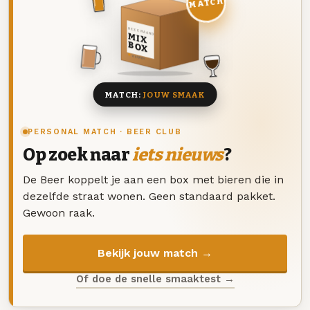
MATCH
DEZE MAAND
MIX
BOX
8 BIEREN
MATCH:
JOUW SMAAK
PERSONAL MATCH · BEER CLUB
Op zoek naar
iets nieuws
?
De Beer koppelt je aan een box met bieren die in
dezelfde straat wonen. Geen standaard pakket.
Gewoon raak.
Bekijk jouw match →
Of doe de snelle smaaktest →