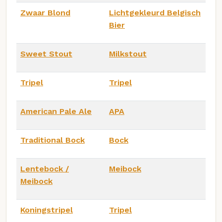
Zwaar Blond
Lichtgekleurd Belgisch
Bier
Sweet Stout
Milkstout
Tripel
Tripel
American Pale Ale
APA
Traditional Bock
Bock
Lentebock /
Meibock
Meibock
Koningstripel
Tripel