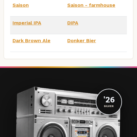
Saison
Saison - farmhouse
Imperial IPA
DIPA
Dark Brown Ale
Donker Bier
'26
SILVER