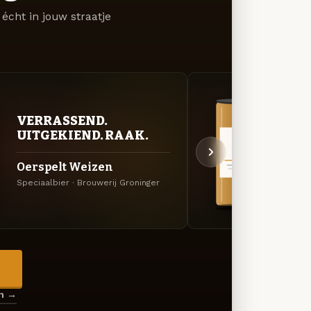
écht in jouw straatje
VER
VERRASSEND.
UIT
UITGEKIEND. RAAK.
Zwaa
Oerspelt Weizen
Lichtg
Speciaalbier · Brouwerij Groninger
Brouwe
→
en →