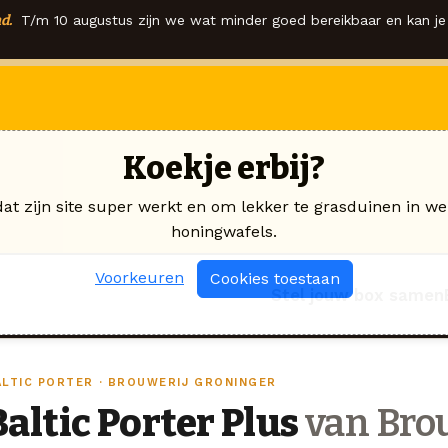
d.
T/m 10 augustus zijn we wat minder goed bereikbaar en kan je 
Koekje erbij?
dat zijn site super werkt en om lekker te grasduinen in we
honingwafels.
Voorkeuren
Cookies toestaan
Stel jouw box samen
ALTIC PORTER · BROUWERIJ GRONINGER
Baltic Porter Plus
van Bro