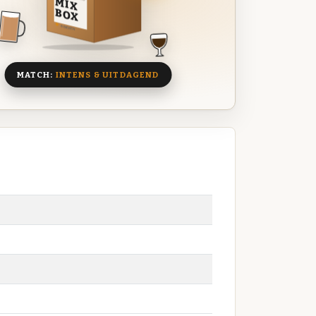
MIX
BOX
8 BIEREN
MATCH:
INTENS & UITDAGEND