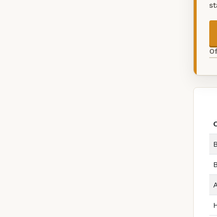
s
O
B