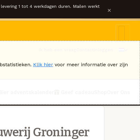
levering 1 tot 4 werkdagen duren. Mailen werkt
×
Ik heb een vraag
Contact
Inloggen
bstatistieken.
Klik hier
voor meer informatie over zijn
Bier adventskalender
Geef cadeau
Shop
Over Ons
uwerij Groninger