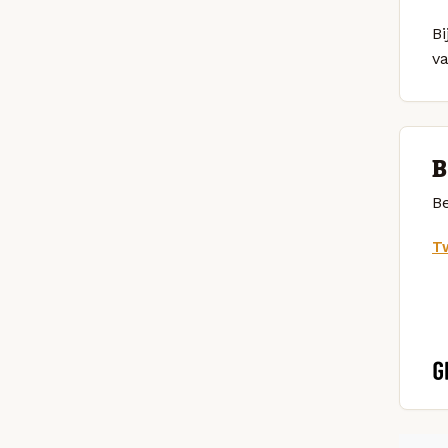
Bi
v
B
Be
Tw