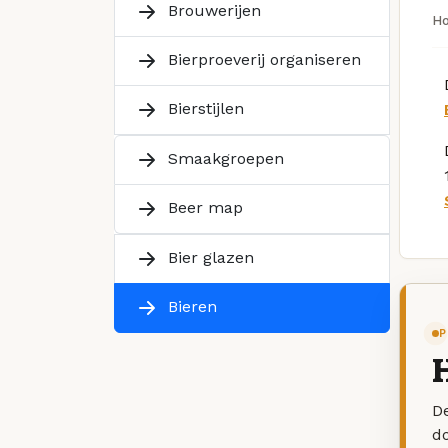
Brouwerijen
H
Bierproeverij organiseren
Bierstijlen
Smaakgroepen
Beer map
Bier glazen
Bieren
P
H
De
d