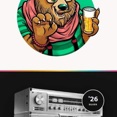
'26
SILVER