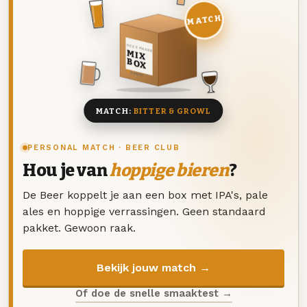
MATCH
DEZE MAAND
MIX
BOX
8 BIEREN
MATCH:
BITTER & GROWL
PERSONAL MATCH · BEER CLUB
Hou je van
hoppige bieren
?
De Beer koppelt je aan een box met IPA's, pale
ales en hoppige verrassingen. Geen standaard
pakket. Gewoon raak.
Bekijk jouw match →
Of doe de snelle smaaktest →