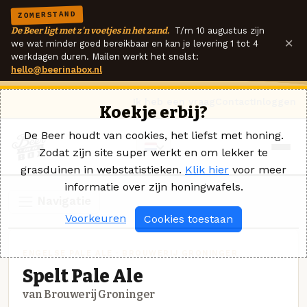
ZOMERSTAND
De Beer ligt met z'n voetjes in het zand.
T/m 10 augustus zijn
×
we wat minder goed bereikbaar en kan je levering 1 tot 4
werkdagen duren. Mailen werkt het snelst:
hello@beerinabox.nl
Ik heb een vraag
Contact
Inloggen
Koekje erbij?
De Beer houdt van cookies, het liefst met honing.
Zodat zijn site super werkt en om lekker te
grasduinen in webstatistieken.
Klik hier
voor meer
informatie over zijn honingwafels.
Navigatie
Voorkeuren
Cookies toestaan
ENGELSE PALE ALE · BROUWERIJ GRONINGER
Spelt Pale Ale
van Brouwerij Groninger