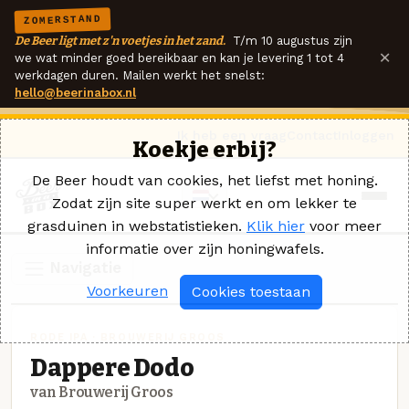
ZOMERSTAND
De Beer ligt met z'n voetjes in het zand.
T/m 10 augustus zijn
×
we wat minder goed bereikbaar en kan je levering 1 tot 4
werkdagen duren. Mailen werkt het snelst:
hello@beerinabox.nl
Ik heb een vraag
Contact
Inloggen
Koekje erbij?
De Beer houdt van cookies, het liefst met honing.
Zodat zijn site super werkt en om lekker te
grasduinen in webstatistieken.
Klik hier
voor meer
informatie over zijn honingwafels.
Navigatie
Voorkeuren
Cookies toestaan
RODE IPA · BROUWERIJ GROOS
Dappere Dodo
van Brouwerij Groos