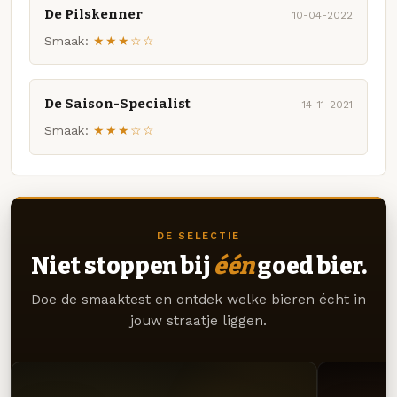
De Pilskenner
10-04-2022
Smaak:
★★★☆☆
De Saison-Specialist
14-11-2021
Smaak:
★★★☆☆
DE SELECTIE
Niet stoppen bij
één
goed bier.
Doe de smaaktest en ontdek welke bieren écht in
jouw straatje liggen.