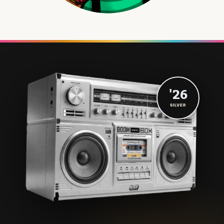
'26
SILVER