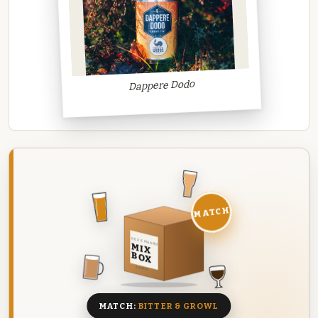
Dappere Dodo
MATCH
DEZE MAAND
MIX
BOX
8 BIEREN
MATCH:
BITTER & GROWL