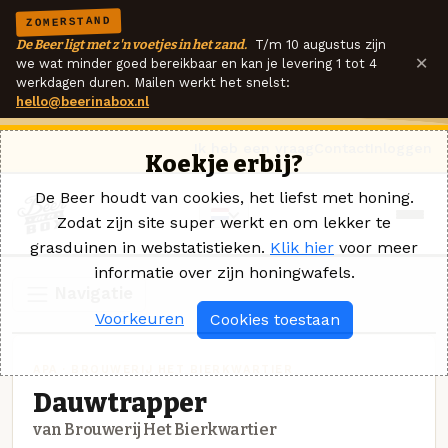
ZOMERSTAND
De Beer ligt met z'n voetjes in het zand.
T/m 10 augustus zijn
×
we wat minder goed bereikbaar en kan je levering 1 tot 4
werkdagen duren. Mailen werkt het snelst:
hello@beerinabox.nl
Ik heb een vraag
Contact
Inloggen
Koekje erbij?
De Beer houdt van cookies, het liefst met honing.
Zodat zijn site super werkt en om lekker te
grasduinen in webstatistieken.
Klik hier
voor meer
informatie over zijn honingwafels.
Navigatie
Voorkeuren
Cookies toestaan
APA · BROUWERIJ HET BIERKWARTIER
Dauwtrapper
van Brouwerij Het Bierkwartier