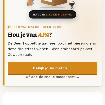
8 BIEREN
MATCH:
BITTER & GROWL
PERSONAL MATCH · BEER CLUB
Hou je van
APA
?
De Beer koppelt je aan een box met bieren die in
dezelfde straat wonen. Geen standaard pakket.
Gewoon raak.
Bekijk jouw match →
Of doe de snelle smaaktest →