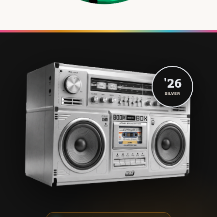
'26
SILVER