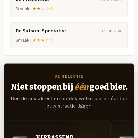
Smaak:
★★☆☆☆
De Saison-Specialist
01-08-2018
Smaak:
★★★☆☆
DE SELECTIE
Niet stoppen bij
één
goed bier.
Doe de smaaktest en ontdek welke bieren écht in
jouw straatje liggen.
VERRASSEND.