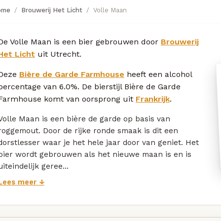
ome
Brouwerij Het Licht
Volle Maan
De Volle Maan is een bier gebrouwen door
Brouwerij
Het Licht
uit Utrecht.
Deze
Bière de Garde Farmhouse
heeft een alcohol
percentage van 6.0%. De bierstijl Bière de Garde
Farmhouse komt van oorsprong uit
Frankrijk
.
Volle Maan is een bière de garde op basis van
roggemout. Door de rijke ronde smaak is dit een
dorstlesser waar je het hele jaar door van geniet. Het
bier wordt gebrouwen als het nieuwe maan is en is
uiteindelijk geree...
Lees meer ↓