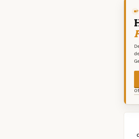
P
De
d
G
O