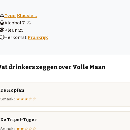
Type
Klassie...
Alcohol
7
Kleur
25
Herkomst
Frankrijk
at drinkers zeggen over Volle Maan
De Hopfan
Smaak:
★★★☆☆
De Tripel-Tijger
Smaak:
★★☆☆☆