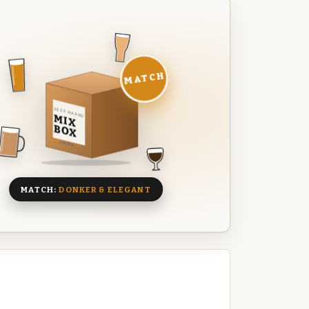
MATCH
DEZE MAAND
MIX
BOX
8 BIEREN
MATCH:
DONKER & ELEGANT