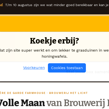
d.
T/m 10 augustus zijn we wat minder goed bereikbaar en kan je 
Koekje erbij?
dat zijn site super werkt en om lekker te grasduinen in we
honingwafels.
Voorkeuren
Cookies toestaan
Stel jouw box samen
IÈRE DE GARDE FARMHOUSE · BROUWERIJ HET LICHT
Volle Maan
van Brouwerij 