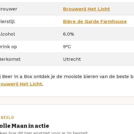
Brouwer
Brouwerij Het Licht
ierstijl
Bière de Garde Farmhouse
Alcohol
6.0%
Drink op
9°C
Herkomst
Utrecht
j Beer in a Box ontdek je de mooiste bieren van de beste 
rouwerij Het Licht
.
 BEELD
olle Maan in actie
jken hoe dit bier eruitziet voor je 'm bestelt.