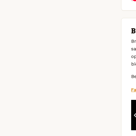
B
Br
s
op
bi
Be
F