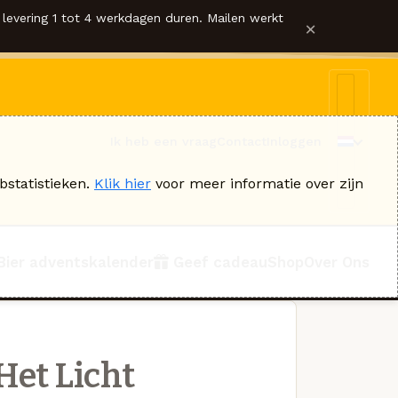
levering 1 tot 4 werkdagen duren. Mailen werkt
×
Ik heb een vraag
Contact
Inloggen
bstatistieken.
Klik hier
voor meer informatie over zijn
Bier adventskalender
Geef cadeau
Shop
Over Ons
Het Licht