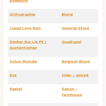
Bowmore
Orthographie
Blond
Liquid Love Rum
Imperial Stout
Donker Sur Lie PX /
Quadrupel
Auchentoshan
Schon Blondje
Belgisch Blond
Eva
Cider - spiced
Raekel
Saison -
farmhouse