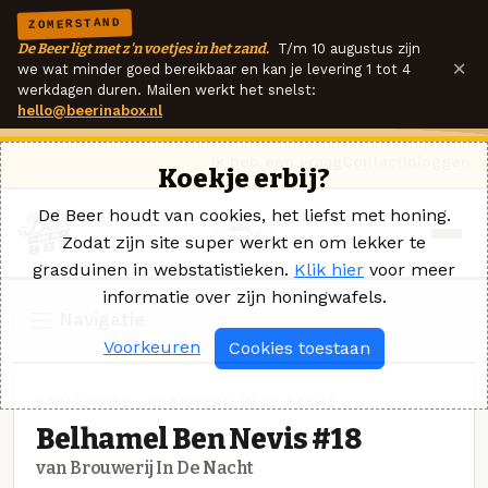
ZOMERSTAND
De Beer ligt met z'n voetjes in het zand.
T/m 10 augustus zijn
×
we wat minder goed bereikbaar en kan je levering 1 tot 4
werkdagen duren. Mailen werkt het snelst:
hello@beerinabox.nl
Ik heb een vraag
Contact
Inloggen
Koekje erbij?
De Beer houdt van cookies, het liefst met honing.
Zodat zijn site super werkt en om lekker te
grasduinen in webstatistieken.
Klik hier
voor meer
informatie over zijn honingwafels.
Navigatie
Voorkeuren
Cookies toestaan
BARLEYWINE · BROUWERIJ IN DE NACHT
Belhamel Ben Nevis #18
van Brouwerij In De Nacht