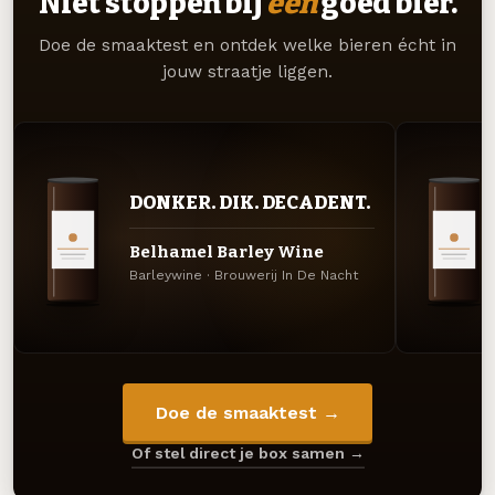
Niet stoppen bij
één
goed bier.
Doe de smaaktest en ontdek welke bieren écht in
jouw straatje liggen.
DONKER. DIK. DECADENT.
Belhamel Barley Wine
Barleywine · Brouwerij In De Nacht
Doe de smaaktest →
Of stel direct je box samen →