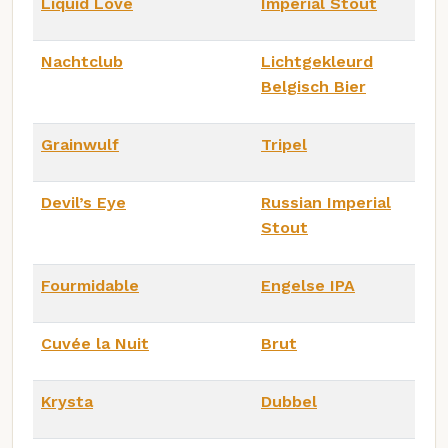
Liquid Love
Imperial Stout
Nachtclub
Lichtgekleurd
Belgisch Bier
Grainwulf
Tripel
Devil’s Eye
Russian Imperial
Stout
Fourmidable
Engelse IPA
Cuvée la Nuit
Brut
Krysta
Dubbel