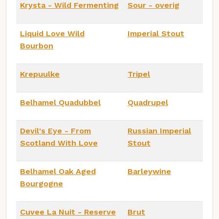
Krysta - Wild Fermenting
Sour - overig
Liquid Love Wild
Imperial Stout
Bourbon
Krepuulke
Tripel
Belhamel Quadubbel
Quadrupel
Devil's Eye - From
Russian Imperial
Scotland With Love
Stout
Belhamel Oak Aged
Barleywine
Bourgogne
Cuvee La Nuit - Reserve
Brut