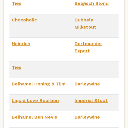
Ties
Belgisch Blond
Chocoholic
Dubbele
Milkstout
Heinrich
Dortmunder
Export
Ties
Belhamel Honing & Tijm
Barleywine
Liquid Love Bourbon
Imperial Stout
Belhamel Ben Nevis
Barleywine