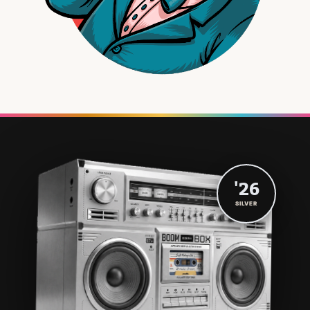
'26
SILVER