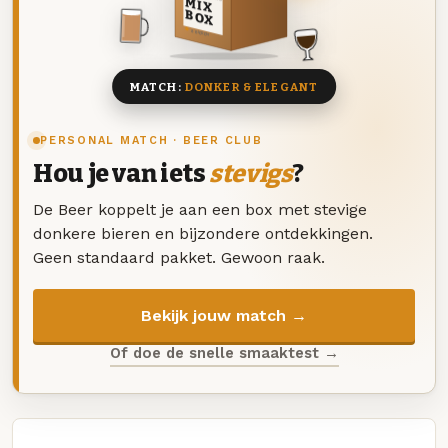
MIX
BOX
8 BIEREN
MATCH:
DONKER & ELEGANT
PERSONAL MATCH · BEER CLUB
Hou je van iets
stevigs
?
De Beer koppelt je aan een box met stevige
donkere bieren en bijzondere ontdekkingen.
Geen standaard pakket. Gewoon raak.
Bekijk jouw match →
Of doe de snelle smaaktest →