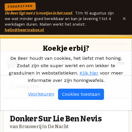
ZOMERSTAND
De Beer ligt met z'n voetjes in het zand.
T/m 10 augustus zijn
×
we wat minder goed bereikbaar en kan je levering 1 tot 4
werkdagen duren. Mailen werkt het snelst:
hello@beerinabox.nl
Ik heb een vraag
Contact
Inloggen
Koekje erbij?
De Beer houdt van cookies, het liefst met honing.
Zodat zijn site super werkt en om lekker te
grasduinen in webstatistieken.
Klik hier
voor meer
informatie over zijn honingwafels.
Navigatie
Voorkeuren
Cookies toestaan
QUADRUPEL · BROUWERIJ IN DE NACHT
Donker Sur Lie Ben Nevis
van Brouwerij In De Nacht