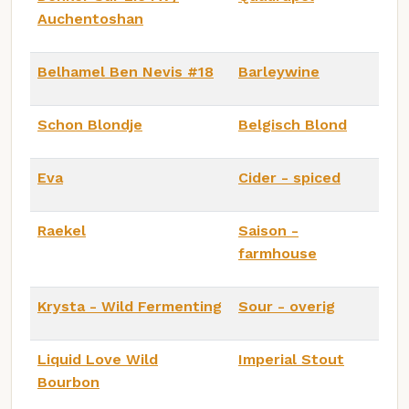
Auchentoshan
Belhamel Ben Nevis #18
Barleywine
Schon Blondje
Belgisch Blond
Eva
Cider - spiced
Raekel
Saison -
farmhouse
Krysta - Wild Fermenting
Sour - overig
Liquid Love Wild
Imperial Stout
Bourbon