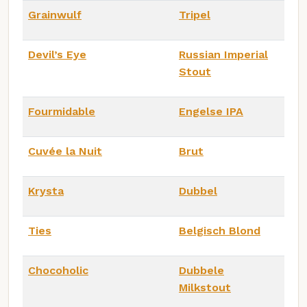
Grainwulf
Tripel
Devil’s Eye
Russian Imperial
Stout
Fourmidable
Engelse IPA
Cuvée la Nuit
Brut
Krysta
Dubbel
Ties
Belgisch Blond
Chocoholic
Dubbele
Milkstout