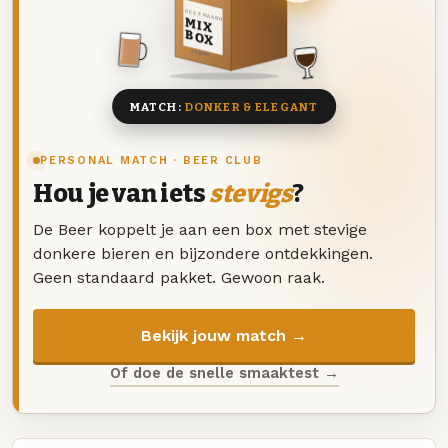
DEZE MAAND
MIX
BOX
8 BIEREN
MATCH:
DONKER & ELEGANT
PERSONAL MATCH · BEER CLUB
Hou je van iets
stevigs
?
De Beer koppelt je aan een box met stevige
donkere bieren en bijzondere ontdekkingen.
Geen standaard pakket. Gewoon raak.
Bekijk jouw match →
Of doe de snelle smaaktest →