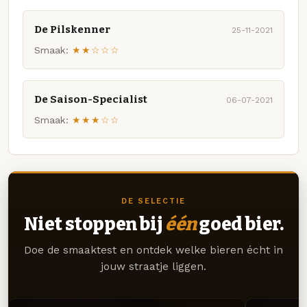
De Pilskenner
25-11-2021
Smaak:
★★☆☆☆
De Saison-Specialist
06-07-2021
Smaak:
★★★☆☆
DE SELECTIE
Niet stoppen bij
één
goed bier.
Doe de smaaktest en ontdek welke bieren écht in
jouw straatje liggen.