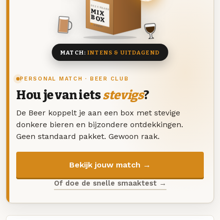
DEZE MAAND
MIX
BOX
8 BIEREN
MATCH:
INTENS & UITDAGEND
PERSONAL MATCH · BEER CLUB
Hou je van iets
stevigs
?
De Beer koppelt je aan een box met stevige
donkere bieren en bijzondere ontdekkingen.
Geen standaard pakket. Gewoon raak.
Bekijk jouw match →
Of doe de snelle smaaktest →