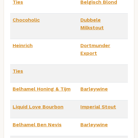
Ties
Belgisch Blond
Chocoholic
Dubbele
Milkstout
Heinrich
Dortmunder
Export
Ties
Belhamel Honing & Tijm
Barleywine
Liquid Love Bourbon
Imperial Stout
Belhamel Ben Nevis
Barleywine