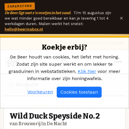
ZOMERSTAND
De Beer ligt met z'n voetjes in het zand.
T/m 10 augustus zijn
×
we wat minder goed bereikbaar en kan je levering 1 tot 4
werkdagen duren. Mailen werkt het snelst:
hello@beerinabox.nl
Ik heb een vraag
Contact
Inloggen
Koekje erbij?
De Beer houdt van cookies, het liefst met honing.
Zodat zijn site super werkt en om lekker te
grasduinen in webstatistieken.
Klik hier
voor meer
informatie over zijn honingwafels.
Navigatie
Voorkeuren
Cookies toestaan
STOUT_ · BROUWERIJ IN DE NACHT
Wild Duck Speyside No. 2
van Brouwerij In De Nacht