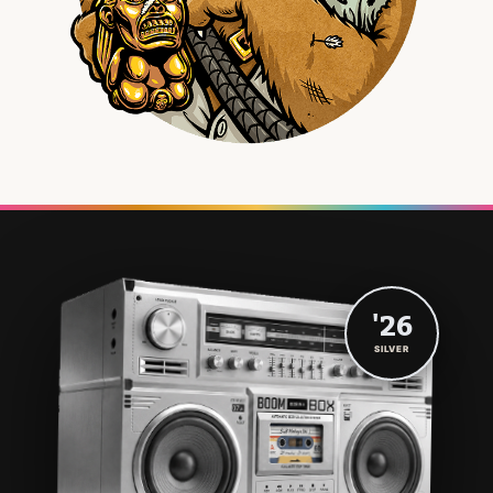
'26
SILVER